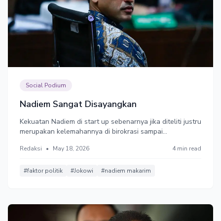
Social Podium
Nadiem Sangat Disayangkan
Kekuatan Nadiem di start up sebenarnya jika diteliti justru
merupakan kelemahannya di birokrasi sampai
menggiringnya ke meja pengadilan seperti sekarang.
Redaksi
•
May 18, 2026
4 min read
Dalam kasus sekarang saya yakin Nadiem tidak
mengambil uang proyek tersebut karena sudah kaya.
#faktor politik
#Jokowi
#nadiem makarim