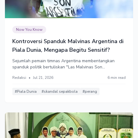
Now You Know
Kontroversi Spanduk Malvinas Argentina di
Piala Dunia, Mengapa Begitu Sensitif?
Sejumlah pemain timnas Argentina membentangkan
spanduk politik bertuliskan "Las Malvinas Son
Argentinas" yang artinya Kepulauan Malvinas adalah
Redaksi
•
Jul 21, 2026
6 min read
milik Argentina, seusai kemenangan atas Inggris di
semifinal Piala Dunia 2026. Aksi tersebut jelas
melanggar, tapi FIFA tak kunjung jatuhkan sanksi.
#Piala Dunia
#skandal sepakbola
#perang