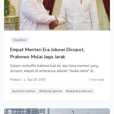
Headline
Empat Menteri Era Jokowi Dicopot,
Prabowo Mulai Jaga Jarak
Dalam reshuffle kabinet kali ini, dari lima menteri yang
dicopot, empat di antaranya adalah "muka lama" di
kabinet Jokowi. Istana membantah perombakan dilakukan
Redaksi
•
Sep 09, 2025
7 min read
untuk menghapus "orang-orang Jokowi" dari
pemerintahan Prabowo.
#jumlah menteri
#kabinet gemuk
#kabinet prabowo