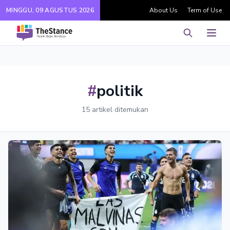
MINGGU, 09 AGUSTUS 2026
About Us
Term of Use
Pencarian
Men
#
politik
15 artikel ditemukan