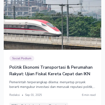
Social Podium
Politik Ekonomi Transportasi & Perumahan
Rakyat: Ujian Fiskal Kereta Cepat dan IKN
Pemerintah terperangkap dilema: menyetop proyek
berarti mengubur investasi dan merusak reputasi politik,
melanjutkannya berarti mengalihkan dana APBN dari
Redaksi
•
Sep 01, 2025
6 min read
sektor kritis seperti kesehatan dan pendidikan,
sementara biaya operasional aset yang sudah ada