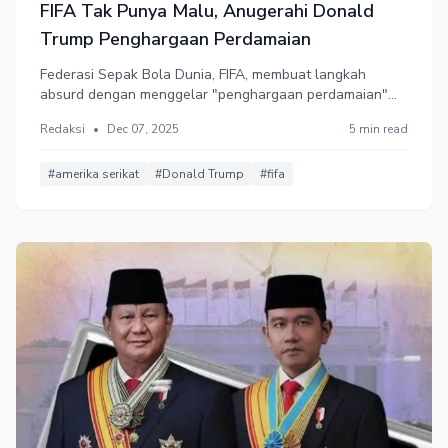
FIFA Tak Punya Malu, Anugerahi Donald
Trump Penghargaan Perdamaian
Federasi Sepak Bola Dunia, FIFA, membuat langkah
absurd dengan menggelar "penghargaan perdamaian"
dan memilih Trump sebagai penerima perdana.
Redaksi
•
Dec 07, 2025
5 min read
Organisasi sepak bola ini tak lagi malu menampilkan
standar gandanya. Presiden FIFA Gianni Infantino memiliki
hubungan erat dengan Trump.
#amerika serikat
#Donald Trump
#fifa