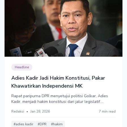
Headline
Adies Kadir Jadi Hakim Konstitusi, Pakar
Khawatirkan Independensi MK
Rapat paripurna DPR menyetujui politisi Golkar, Adies
Kadir. menjadi hakim konstitusi dari jalur legislatif.
menggantikan hakim konstitusi Arief Hidayat yang akan
Redaksi
•
Jan 28, 2026
7 min read
pensiun. Pakar hukum meduga partai politik sedang
berusaha mengakhiri independensi MK.
#adies kadir
#DPR
#hakim