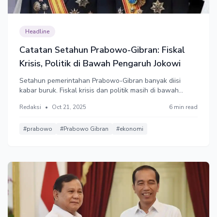
Headline
Catatan Setahun Prabowo-Gibran: Fiskal
Krisis, Politik di Bawah Pengaruh Jokowi
Setahun pemerintahan Prabowo-Gibran banyak diisi
kabar buruk. Fiskal krisis dan politik masih di bawah
pengaruh Jokowi. Survey Celios mengungkap
Redaksi
•
Oct 21, 2025
6 min read
ketidakpuasan publik terhadap kinerja pemerintah sangat
tinggi. Prabowo-Gibran mendapat skor 3 dari 10.
#prabowo
#Prabowo Gibran
#ekonomi