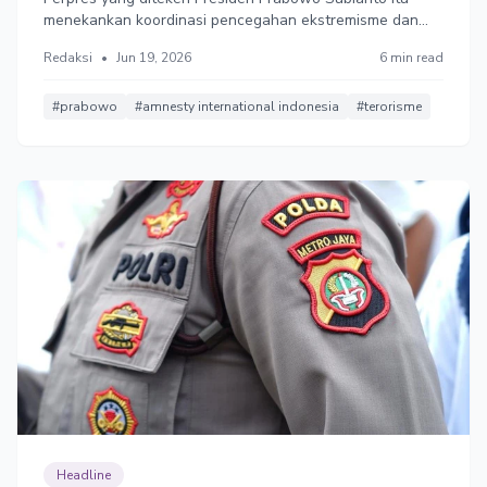
menekankan koordinasi pencegahan ekstremisme dan
penyebaran narasi radikal di ruang digital tapi tak merinci
Redaksi
•
Jun 19, 2026
6 min read
definisi “ekstremisme berbasis kekerasan” maupun
“perbedaan pandangan politik”. Dinilai multitafsir dan
membuka ruang kriminalisasi.
#prabowo
#amnesty international indonesia
#terorisme
Headline