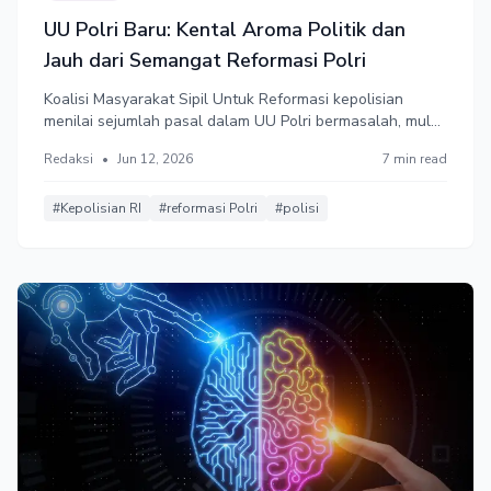
UU Polri Baru: Kental Aroma Politik dan
Jauh dari Semangat Reformasi Polri
Koalisi Masyarakat Sipil Untuk Reformasi kepolisian
menilai sejumlah pasal dalam UU Polri bermasalah, mulai
dari rangkap jabatan sipil, usia pensiun, dan gagal
Redaksi
•
Jun 12, 2026
7 min read
memperkuat peran Kompolnas.
#Kepolisian RI
#reformasi Polri
#polisi