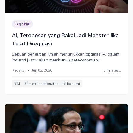
Big Shift
AI, Terobosan yang Bakal Jadi Monster Jika
Telat Diregulasi
Sebuah penelitian ilmiah menunjukkan optimasi AI dalam
industri justru akan membunuh perekonomian.
Pengembang AI mengaku tengah "menciptakan monster",
Redaksi
•
Jun 02, 2026
5 min read
menciptakan tantangan bagi pemerintah untuk segera
menciptakan regulasi untuk mengekangnya.
#AI
#kecerdasan buatan
#ekonomi