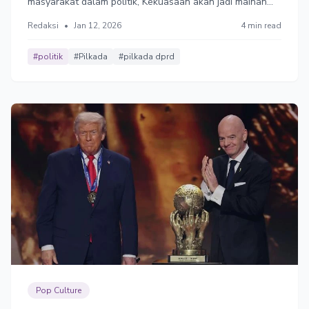
masyarakat dalam politik, Kekuasaan akan jadi mainan
para elit, dan terputus dari aspirasi rakyat. indonesia bisa
Redaksi
•
Jan 12, 2026
4 min read
melahirkan pemerintahan tiran.
#politik
#Pilkada
#pilkada dprd
Pop Culture