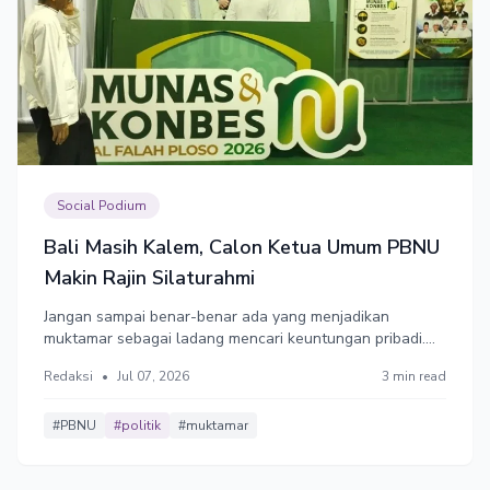
Social Podium
Bali Masih Kalem, Calon Ketua Umum PBNU
Makin Rajin Silaturahmi
Jangan sampai benar-benar ada yang menjadikan
muktamar sebagai ladang mencari keuntungan pribadi.
Sebab NU dibangun oleh keikhlasan para kiai, bukan oleh
Redaksi
•
Jul 07, 2026
3 min read
transaksi yang menggerus kehormatan organisasi.
#PBNU
#politik
#muktamar