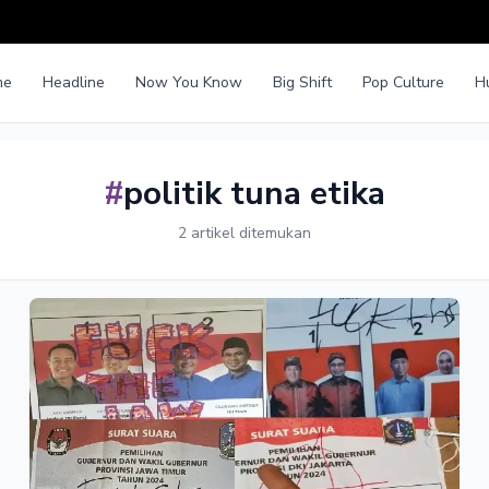
me
Headline
Now You Know
Big Shift
Pop Culture
H
#
politik tuna etika
2 artikel ditemukan