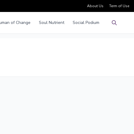
About Us
Term of Use
uman of Change
Soul Nutrient
Social Podium
Pencarian