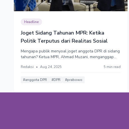
Headline
Joget Sidang Tahunan MPR: Ketika
Politik Terputus dari Realitas Sosial
Mengapa publik menyoal joget anggota DPR di sidang
tahunan? Ketua MPR, Ahmad Muzani, menganggap
joget hal biasa. Sebaliknya, pengamat menilai itu
Redaksi
•
Aug 24, 2025
5 min read
menunjukkan politik di Indonesia yang makin tidak
peka dengan kondisi masyarakat, terputus dari
realitas sosial.
#anggota DPR
#DPR
#prabowo