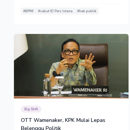
tindakannya adalah inisiatif pribadi. Dulu tak pernah
begitu, kenapa baru sekarang?
#BPMI
#cabut ID Pers Istana
#hak publik
Big Shift
OTT Wamenaker, KPK Mulai Lepas
Belenggu Politik