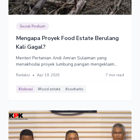
Social Podium
Mengapa Proyek Food Estate Berulang
Kali Gagal?
Menteri Pertanian Andi Amran Sulaiman yang
menakhodai proyek lumbung pangan mengeklaim
pemerintah sudah belajar dari masa lalu dan kini
Redaksi
•
Apr 19, 2026
7 min read
menggunakan pendekatan yang berbeda, lebih
holistik melibatkan masyarakat. Benarkah demikian?
#Jokowi
#food estate
#soeharto