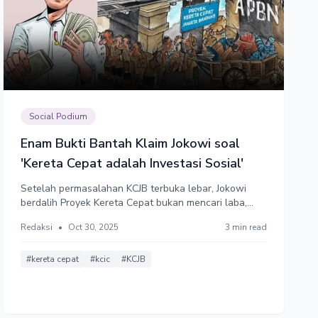
Social Podium
Enam Bukti Bantah Klaim Jokowi soal
'Kereta Cepat adalah Investasi Sosial'
Setelah permasalahan KCJB terbuka lebar, Jokowi
berdalih Proyek Kereta Cepat bukan mencari laba,
tetapi investasi sosial. Dalih ini jelas untuk
Redaksi
•
Oct 30, 2025
3 min read
menghindar dari tanggung jawab atas kerugian
keuangan negara. Ada setidaknya enam alasan yang
valid membungkam dalih Jokowi tersebut.
#kereta cepat
#kcic
#KCJB