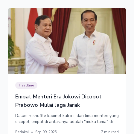
Headline
Empat Menteri Era Jokowi Dicopot,
Prabowo Mulai Jaga Jarak
Dalam reshuffle kabinet kali ini, dari lima menteri yang
dicopot, empat di antaranya adalah "muka lama" di
kabinet Jokowi. Istana membantah perombakan
Redaksi
•
Sep 09, 2025
7 min read
dilakukan untuk menghapus "orang-orang Jokowi"