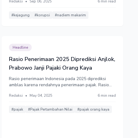
Redaksi
•
Sep 06, 2025
6 min read
pengadaan 1,2 juta laptop untuk sekolah-sekolah
senilai Rp9,3 Triliun itu diduga menyebabkan kerugian
negara hingga Rp1,98 triliun. Nadiem jadi menteri
#kejagung
#korupsi
#nadiem makarim
kesembilan Jokowi yang terjerat korupsi atau
terbanyak sejak reformasi.
Headline
Rasio Penerimaan 2025 Diprediksi Anjlok,
Prabowo Janji Pajaki Orang Kaya
Rasio penerimaan Indonesia pada 2025 diprediksi
amblas karena rendahnya penerimaan pajak. Rasio
pajak Indonesia drop dalam 10 tahun pemerintahan
Redaksi
•
May 04, 2025
6 min read
Jokowi, Prabowo janji akan pajaki orang kaya.
#pajak
#Pajak Pertambahan Nilai
#pajak orang kaya