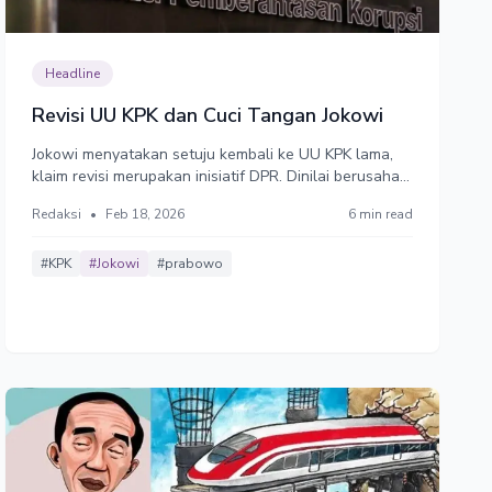
Headline
Revisi UU KPK dan Cuci Tangan Jokowi
Jokowi menyatakan setuju kembali ke UU KPK lama,
klaim revisi merupakan inisiatif DPR. Dinilai berusaha
cuci tangan. Sebab, Jokowi menyetujui revisi UU
Redaksi
•
Feb 18, 2026
6 min read
pelemahan KPK dan menolak menerbitkan Perppu.
#KPK
#Jokowi
#prabowo