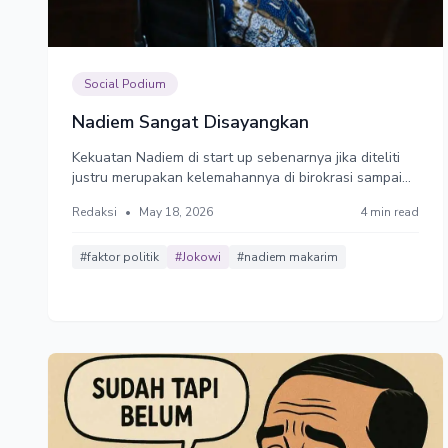
Social Podium
Nadiem Sangat Disayangkan
Kekuatan Nadiem di start up sebenarnya jika diteliti
justru merupakan kelemahannya di birokrasi sampai
menggiringnya ke meja pengadilan seperti sekarang.
Redaksi
•
May 18, 2026
4 min read
Dalam kasus sekarang saya yakin Nadiem tidak
mengambil uang proyek tersebut karena sudah kaya.
#faktor politik
#Jokowi
#nadiem makarim