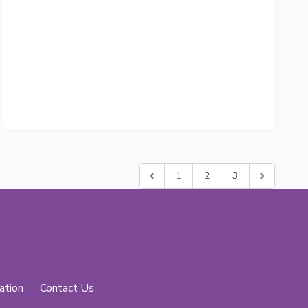
1
2
3
ation
Contact Us