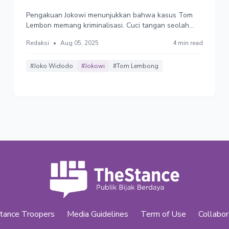
Lembong
Pengakuan Jokowi menunjukkan bahwa kasus Tom
Lembon memang kriminalisasi. Cuci tangan seolah
tidak terlibat dalam kriminalisasi tersebut, Jokowi
Redaksi
•
Aug 05, 2025
4 min read
justru mengorbankan jaksa penuntut dan para hakim,
seolah-olah menjadi pihak yang melakukan
kriminalisasi terhadap Tom Lembong.
#Joko Widodo
#Jokowi
#Tom Lembong
tance Troopers
Media Guidelines
Term of Use
Collabor