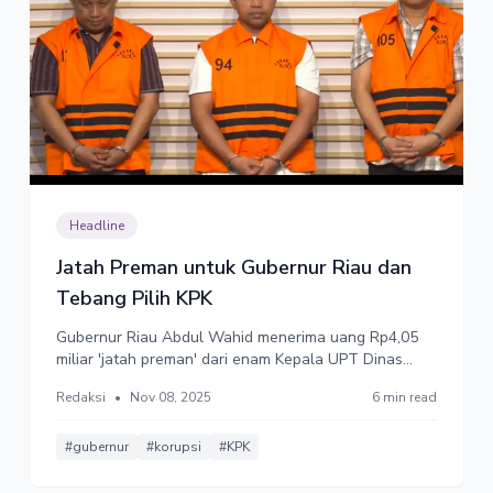
Headline
Jatah Preman untuk Gubernur Riau dan
Tebang Pilih KPK
Gubernur Riau Abdul Wahid menerima uang Rp4,05
miliar 'jatah preman' dari enam Kepala UPT Dinas
PUPR Riau. Mahalnya biaya politik dalam Pilkada
Redaksi
•
Nov 08, 2025
6 min read
dinilai akar banyaknya kasus korupsi kepala daerah.
Meski demikian, KPK dinilai tebang pilih, tidak berani
menyentuh kepala daerah terkait keluarga Jokowi.
#gubernur
#korupsi
#KPK