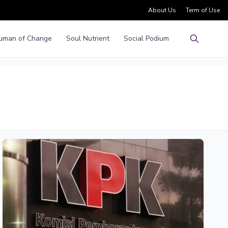
About Us
Term of Use
uman of Change
Soul Nutrient
Social Podium
Pencarian