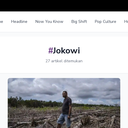
me
Headline
Now You Know
Big Shift
Pop Culture
H
#
Jokowi
27 artikel ditemukan