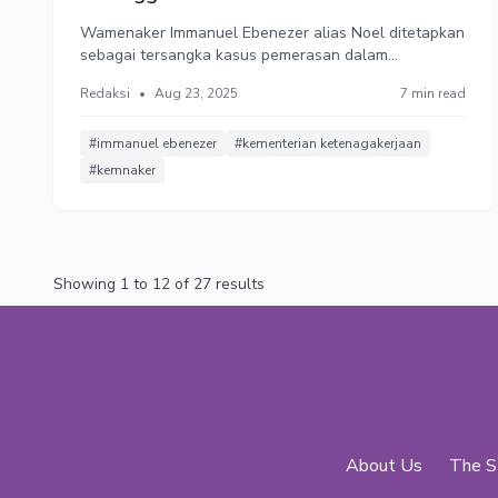
Wamenaker Immanuel Ebenezer alias Noel ditetapkan
sebagai tersangka kasus pemerasan dalam
pengurusan sertifikat Keselamatan dan Kesehatan
Redaksi
•
Aug 23, 2025
7 min read
Kerja (K3). KPK menemukan aliran dana sebesar Rp81
miliar dalam kasus ini. Pengamat menilai langkah
Operasi Tengkap Tangan (OTT) terhadap Noel ini
#immanuel ebenezer
#kementerian ketenagakerjaan
menjadi indikasi bahwa KPK mulai lepas dari belenggu
#kemnaker
politik.
Showing
1
to
12
of
27
results
About Us
The S