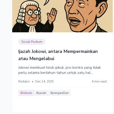
Social Podium
Ijazah Jokowi, antara Mempermainkan
atau Mengelabui
Jokowi membuat hiruk-pikuk, pro-kontra yang tidak
perlu selama bertahun-tahun untuk satu hal
sederhana: soal ijazah. Jika ijazahnya asli, maka
Redaksi
•
Dec 14, 2025
4 min read
Jokowi telah mempermainkan bangsa ini. Jika
ijazahnya palsu, maka Jokowi telah mengelabui
negara ini.
#Jokowi
#ijazah
#pengadilan