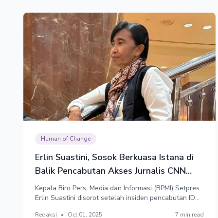
Human of Change
Erlin Suastini, Sosok Berkuasa Istana di
Balik Pencabutan Akses Jurnalis CNN
Indonesia
Kepala Biro Pers, Media dan Informasi (BPMI) Setpres
Erlin Suastini disorot setelah insiden pencabutan ID
peliputan Istana milik jurnalis CNN Indonesia Diana
Redaksi
•
Oct 01, 2025
7 min read
Valencia. Pencinta Jokowi ini minta maaf dan mengaku