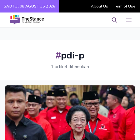
SABTU, 08 AGUSTUS 2026
About Us
Term of Use
Pencarian
Men
#
pdi-p
1 artikel ditemukan