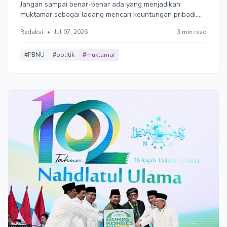
Jangan sampai benar-benar ada yang menjadikan
muktamar sebagai ladang mencari keuntungan pribadi.
Sebab NU dibangun oleh keikhlasan para kiai, bukan oleh
Redaksi
•
Jul 07, 2026
3 min read
transaksi yang menggerus kehormatan organisasi.
#PBNU
#politik
#muktamar