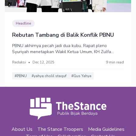
Headline
Rebutan Tambang di Balik Konflik PBNU
PBNU akhirnya pecah jadi dua kubu. Rapat pleno
Syuriyah menetapkan Wakil Ketua Umum, KH Zulfa
Mustofa, sebagai Penjabat (Pj) Ketua
Redaksi
•
Dec 12, 2025
9 min read
Umum,menggantikan Yahya Cholil Staquf. Tapi kubu
Yahya meganggap rapat itu ilegal dan berkeras dia tetap
ketua umum yang sah. Berkonflik karena tambang.
#PBNU
#yahya cholil staquf
#Gus Yahya
About Us
The Stance Troopers
Media Guidelines