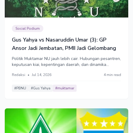
Social Podium
Gus Yahya vs Nasaruddin Umar (3): GP
Ansor Jadi Jembatan, PMII Jadi Gelombang
Politik Muktamar NU jauh lebih cair. Hubungan pesantren,
keputusan kiai, kepentingan daerah, dan dinamika
internal cabang dapat mengubah arah pilihan. Di sinilah
Redaksi
•
Jul 14, 2026
4 min read
Muktamar NU menjadi lebih rumit daripada sekadar
hitung-hitungan jumlah cabang.
#PBNU
#Gus Yahya
#muktamar