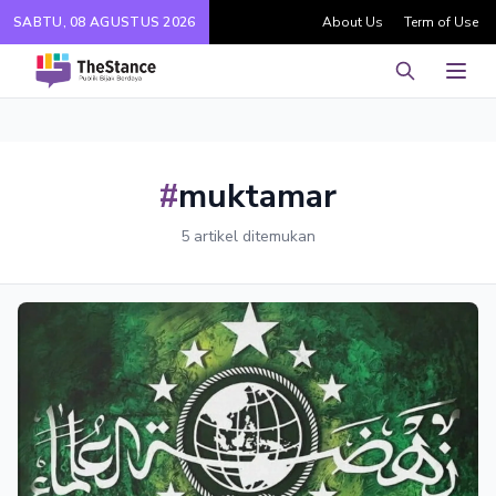
SABTU, 08 AGUSTUS 2026
About Us
Term of Use
Pencarian
Men
#
muktamar
5 artikel ditemukan