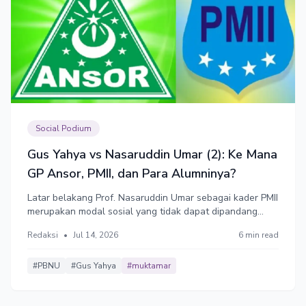
Social Podium
Gus Yahya vs Nasaruddin Umar (2): Ke Mana
GP Ansor, PMII, dan Para Alumninya?
Latar belakang Prof. Nasaruddin Umar sebagai kader PMII
merupakan modal sosial yang tidak dapat dipandang
sebelah mata. Di sisi lain, Gus Yahya juga mempunyai
Redaksi
•
Jul 14, 2026
6 min read
hubungan kuat dengan jaringan GP Ansor.
#PBNU
#Gus Yahya
#muktamar