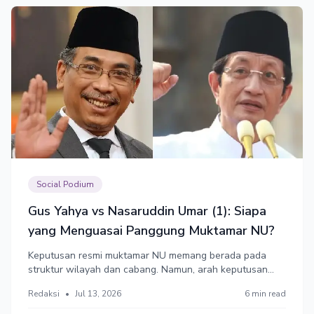
Social Podium
Gus Yahya vs Nasaruddin Umar (1): Siapa
yang Menguasai Panggung Muktamar NU?
Keputusan resmi muktamar NU memang berada pada
struktur wilayah dan cabang. Namun, arah keputusan
sering kali dibentuk oleh komunikasi para kader dan
Redaksi
•
Jul 13, 2026
6 min read
alumni Badan Otonom (Banom) yang berada di dalam
struktur tersebut.