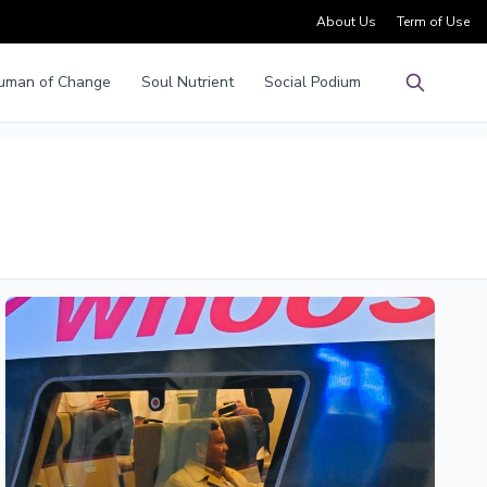
About Us
Term of Use
uman of Change
Soul Nutrient
Social Podium
Pencarian