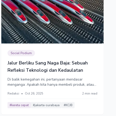
Social Podium
Jalur Berliku Sang Naga Baja: Sebuah
Refleksi Teknologi dan Kedaulatan
Di balik kemegahan ini, pertanyaan mendasar
menganga: Apakah kita hanya membeli produk, atau
menguasai ilmunya? Apakah Naga Baja ini sekadar
Redaksi
•
Oct 26, 2025
2 min read
tamu mewah dari negeri Tirai Bambu, atau bibit untuk
melahirkan insinyur-insinyur otentik kita?
#kereta cepat
#jakarta-surabaya
#KCJB