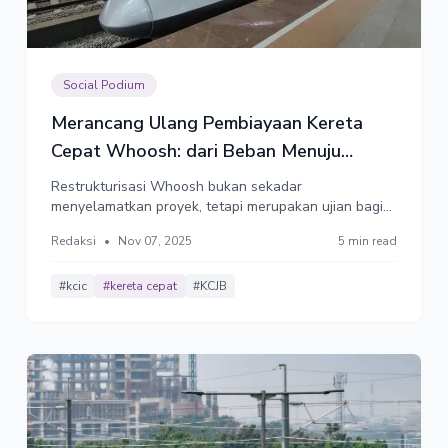
Social Podium
Merancang Ulang Pembiayaan Kereta
Cepat Whoosh: dari Beban Menuju
Investasi Berdaulat
Restrukturisasi Whoosh bukan sekadar
menyelamatkan proyek, tetapi merupakan ujian bagi
kemampuan negara berpikir dengan jernih dan
Redaksi
•
Nov 07, 2025
5 min read
berdaulat dalam membangun masa depan. Bukan
keputusan sesaat demi penyehatan kas yang akan
kambuh berulang dan memicu penyakit yang lebih
#kcic
#kereta cepat
#KCJB
akut.