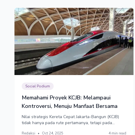
Social Podium
Memahami Proyek KCJB: Melampaui
Kontroversi, Menuju Manfaat Bersama
Nilai strategis Kereta Cepat Jakarta-Bangun (KCJB)
tidak hanya pada rute pertamanya, tetapi pada
potensi pengembangannya: menghidupkan Bandara
Redaksi
•
Oct 24, 2025
4 min read
Kertajati, pengembangan wilayah & TOD (transit-