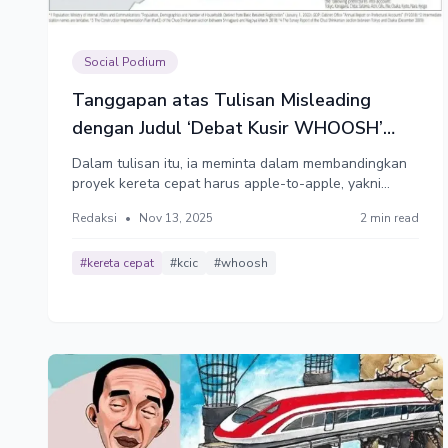
Social Podium
Tanggapan atas Tulisan Misleading
dengan Judul ‘Debat Kusir WHOOSH’
Atas Nama Laksamana Sukardi
Dalam tulisan itu, ia meminta dalam membandingkan
proyek kereta cepat harus apple-to-apple, yakni
harus dengan proyek sejenis. Padahal
Redaksi
•
Nov 13, 2025
2 min read
membandingkan KCJB dengan Chuo Shinkansen
Tokyo-Nagoya jelas misleading.
#kereta cepat
#kcic
#whoosh