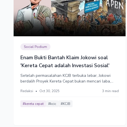
Social Podium
Enam Bukti Bantah Klaim Jokowi soal
'Kereta Cepat adalah Investasi Sosial'
Setelah permasalahan KCJB terbuka lebar, Jokowi
berdalih Proyek Kereta Cepat bukan mencari laba,
tetapi investasi sosial. Dalih ini jelas untuk
Redaksi
•
Oct 30, 2025
3 min read
menghindar dari tanggung jawab atas kerugian
keuangan negara. Ada setidaknya enam alasan yang
valid membungkam dalih Jokowi tersebut.
#kereta cepat
#kcic
#KCJB