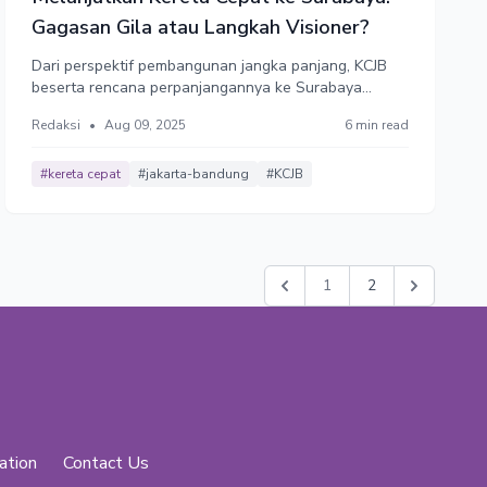
Gagasan Gila atau Langkah Visioner?
Dari perspektif pembangunan jangka panjang, KCJB
beserta rencana perpanjangannya ke Surabaya
bukanlah proyek mercusuar semata, melainkan
Redaksi
•
Aug 09, 2025
6 min read
fondasi menuju transformasi logistik, ekonomi, dan
teknologi nasional dalam panjang. Namun,
kekhawatiran akan dominasi asing bukan isapan
#kereta cepat
#jakarta-bandung
#KCJB
jempol. Untuk itu, harus dipastikan proyek kereta
cepat mampu membawa manfaat ekonomi dan bukan
hanya menjadi beban fiskal jangka panjang.
1
2
ation
Contact Us