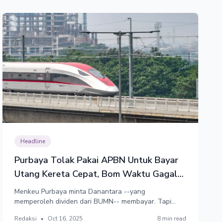
Headline
Purbaya Tolak Pakai APBN Untuk Bayar
Utang Kereta Cepat, Bom Waktu Gagal
Bayar di Depan Mata
Menkeu Purbaya minta Danantara --yang
memperoleh dividen dari BUMN-- membayar. Tapi
Danantara tidak punya jalan keluar lain kecuali
Redaksi
•
Oct 16, 2025
8 min read
mengandalkan APBN. Resiko gagal bayar di depan