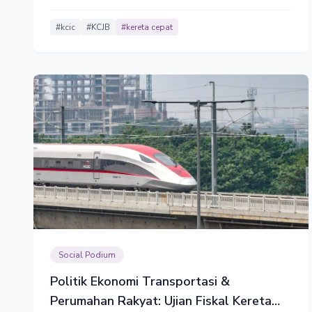
oriented development), dan alih teknologi serta
pembelajaran bagi insinyur nasional.
#kcic
#KCJB
#kereta cepat
Social Podium
Politik Ekonomi Transportasi &
Perumahan Rakyat: Ujian Fiskal Kereta