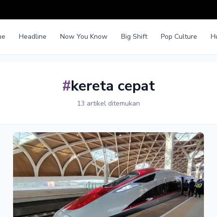
me
Headline
Now You Know
Big Shift
Pop Culture
H
#
kereta cepat
13 artikel ditemukan