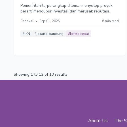
Cepat dan IKN
Pemerintah terperangkap dilema: menyetop proyek
berarti mengubur investasi dan merusak reputasi
politik, melanjutkannya berarti mengalihkan dana
Redaksi
•
Sep 01, 2025
6 min read
APBN dari sektor kritis seperti kesehatan dan
pendidikan, sementara biaya operasional aset yang
sudah ada menjadi kewajiban yang tak terhindarkan.
#IKN
#jakarta-bandung
#kereta cepat
Showing
1
to
12
of
13
results
About Us
The S