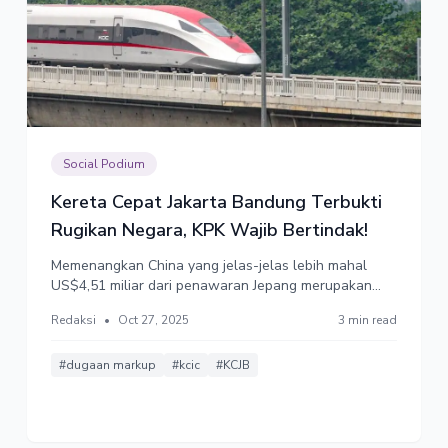
Social Podium
Kereta Cepat Jakarta Bandung Terbukti
Rugikan Negara, KPK Wajib Bertindak!
Memenangkan China yang jelas-jelas lebih mahal
US$4,51 miliar dari penawaran Jepang merupakan
tindakan merugikan keuangan negara secara nyata
Redaksi
•
Oct 27, 2025
3 min read
dan pasti. Dengan kurs Rp16.300 per US$, kerugian
keuangan negara setara Rp73,5 triliun, belum
termasuk dugaan markup senilai US$2 miliar.
#dugaan markup
#kcic
#KCJB