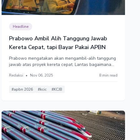
Headline
Prabowo Ambil Alih Tanggung Jawab
Kereta Cepat, tapi Bayar Pakai APBN
Prabowo mengatakan akan mengambil-alih tanggung
jawab atas proyek kereta cepat. Lantas bagaimana
dengan dugaan mark-up dan korupsi di proyek itu?
Redaksi
•
Nov 06, 2025
8 min read
Apakah akan diusut? Belum lagi, membayar utang
kereta cepat dengan APBN mengandung moral
hazard sekaligus risiko hukum.
#apbn 2026
#kcic
#KCJB