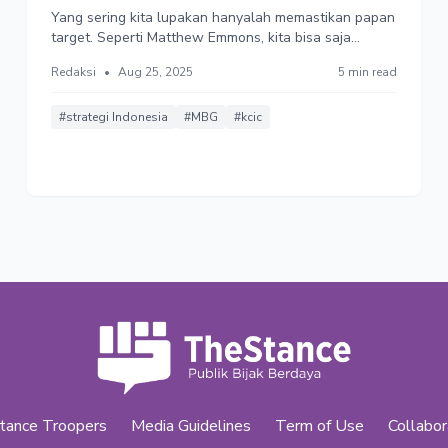
Yang sering kita lupakan hanyalah memastikan papan
target. Seperti Matthew Emmons, kita bisa saja
memiliki teknik terbaik dan energi terbesar, tapi
Redaksi
•
Aug 25, 2025
5 min read
semua itu akan sia-sia jika target yang dibidik salah.
Pembangunan Indonesia harus belajar dari metafora
ini: arah lebih penting dari dorongan modal.
#strategi Indonesia
#MBG
#kcic
tance Troopers
Media Guidelines
Term of Use
Collabor