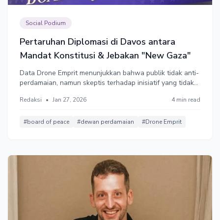
Social Podium
Pertaruhan Diplomasi di Davos antara
Mandat Konstitusi & Jebakan "New Gaza"
Data Drone Emprit menunjukkan bahwa publik tidak anti-
perdamaian, namun skeptis terhadap inisiatif yang tidak
melibatkan Palestina dan berpotensi menjadi
Redaksi
•
Jan 27, 2026
4 min read
"kolonialisme gaya baru".
#board of peace
#dewan perdamaian
#Drone Emprit