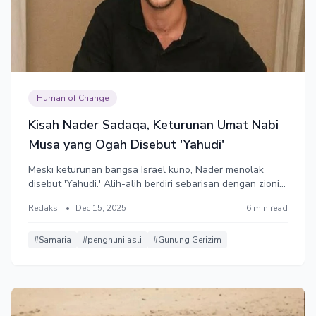
Human of Change
Kisah Nader Sadaqa, Keturunan Umat Nabi
Musa yang Ogah Disebut 'Yahudi'
Meski keturunan bangsa Israel kuno, Nader menolak
disebut 'Yahudi.' Alih-alih berdiri sebarisan dengan zionis
yang menjajah dengan simbol Yudaisme, dia merasa
Redaksi
•
Dec 15, 2025
6 min read
dirinya adalah orang Palestina—sejak pertama lahir
hingga akhir nanti, dan memilih berjuang demi
kemerdekaan Palestina.
#Samaria
#penghuni asli
#Gunung Gerizim