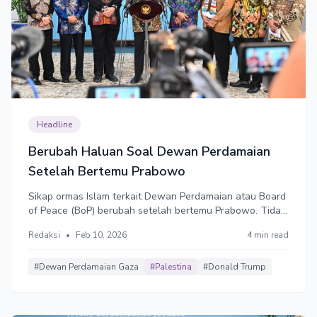
Headline
Berubah Haluan Soal Dewan Perdamaian
Setelah Bertemu Prabowo
Sikap ormas Islam terkait Dewan Perdamaian atau Board
of Peace (BoP) berubah setelah bertemu Prabowo. Tidak
lagi menolak, melainkan mendukung dengan syarat.
Redaksi
•
Feb 10, 2026
4 min read
Padahal sikap Donald Trump yang pro-Zionis sudah
sangat jelas.
#Dewan Perdamaian Gaza
#Palestina
#Donald Trump