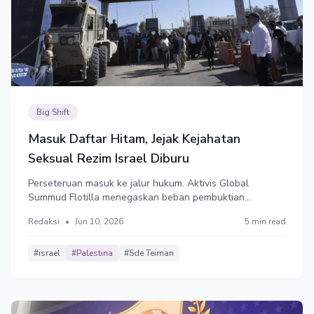
Big Shift
Masuk Daftar Hitam, Jejak Kejahatan
Seksual Rezim Israel Diburu
Perseteruan masuk ke jalur hukum. Aktivis Global
Summud Flotilla menegaskan beban pembuktian
kepatuhan hukum internasional terkait dugaan
Redaksi
•
Jun 10, 2026
5 min read
pemerkosaan sepenuhnya berada di pihak Israel. Mereka
membeberkan tipuan Israel yang berlangsung sistematis
untuk menghindari tanggung jawab.
#israel
#Palestina
#Sde Teiman