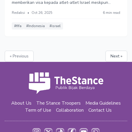
memberikan visa kepada atlet-atlet Israel meskpun
berbuntut ancaman sanksi dari Komite Olimpiade
Redaksi
•
Oct 26, 2025
6 min read
Internasional (IOC). Peluang Indonesia menggelar
Olimpiade 2036 pun menjadi pertanyaan.
#fifa
#Indonesia
#israel
« Previous
Next »
About Us
The Stance Troopers
Media Guidelines
Term of Use
Collaboration
Contact Us