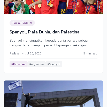
Social Podium
Spanyol, Piala Dunia, dan Palestina
Spanyol mengingatkan kepada dunia bahwa sebuah
bangsa dapat menjadi juara di lapangan, sekaligus
berusaha menjaga suara hati di panggung kemanusiaan.
Redaksi
•
Jul 20, 2026
5 min read
Dalam beberapa tahun terakhir, Spanyol menunjukkan
sikap politik yang tidak selalu sejalan dengan arus besar
Barat.
#Palestina
#argentina
#Spanyol