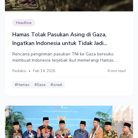
Headline
Hamas Tolak Pasukan Asing di Gaza,
Ingatkan Indonesia untuk Tidak Jadi
Pasukan Pendudukan Baru
Rencana pengiriman pasukan TNI ke Gaza beresiko
membuat Indonesia terjebak ikut memerangi Hamas.
Menguntungkan zionis Israel. Padahal indonesia
Redaksi
•
Feb 14, 2026
6 min read
mengakui kemederdekaan Palestina, dan selama puluhan
tahun terus membela perjuangan Palestina.
#Hamas
#Gaza
#israel