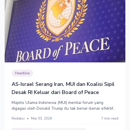
Headline
AS-Israel Serang Iran, MUI dan Koalisi Sipil
Desak RI Keluar dari Board of Peace
Majelis Ulama Indonesia (MUI) menilai forum yang
digagas oleh Donald Trump itu tak benar-benar efektif
dalam mewujudkan kemerdekaan Palestina. Sementara
Redaksi
•
Mar 03, 2026
7 min read
Koalisi Masyarakat Sipil mengeluarkan petisi menolak
keterlibatan Indonesia dalam Board of Peace (BOP).