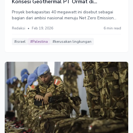
Konsesi Geothermal PT Ormat di
Halmahera Harus Dicabut
Proyek berkapasitas 40 megawatt ini disebut sebagai
bagian dari ambisi nasional menuju Net Zero Emission
2060. Namun, PT Ormat Geothermal Indonesia sebagai
Redaksi
•
Feb 19, 2026
6 min read
pemenang lelang konsesi terafiliasi dengan Israel. Hal ini
bertentangan dengan kebijakan politik luar negeri
Indonesia.
#israel
#Palestina
#kerusakan lingkungan