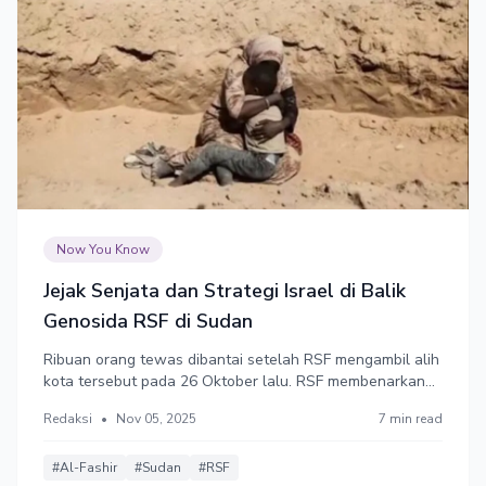
Now You Know
Jejak Senjata dan Strategi Israel di Balik
Genosida RSF di Sudan
Ribuan orang tewas dibantai setelah RSF mengambil alih
kota tersebut pada 26 Oktober lalu. RSF membenarkan
prosedur ala Israel untuk menargetkan wilayah sipil,
Redaksi
•
Nov 05, 2025
7 min read
dengan menyebut kamp pengungsian Zamzam sebagai
“zona militer” sebelum menyerangnya.
#Al-Fashir
#Sudan
#RSF