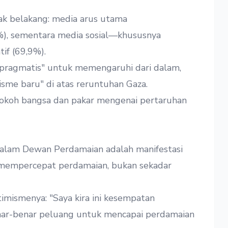
lak belakang: media arus utama
%), sementara media sosial—khususnya
f (69,9%).
si pragmatis" untuk memengaruhi dari dalam,
isme baru" di atas reruntuhan Gaza.
okoh bangsa dan pakar mengenai pertaruhan
alam Dewan Perdamaian adalah manifestasi
k mempercepat perdamaian, bukan sekadar
mismenya: "Saya kira ini kesempatan
benar-benar peluang untuk mencapai perdamaian