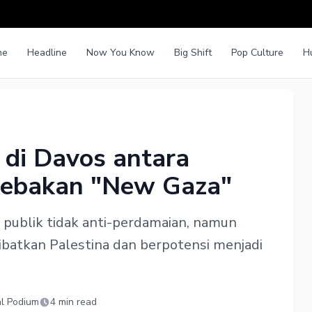
me
Headline
Now You Know
Big Shift
Pop Culture
H
 di Davos antara
 Jebakan "New Gaza"
publik tidak anti-perdamaian, namun
libatkan Palestina dan berpotensi menjadi
al Podium
4 min read