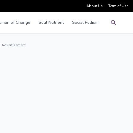
About Us
Term of Use
uman of Change
Soul Nutrient
Social Podium
Pencarian
Advertisement