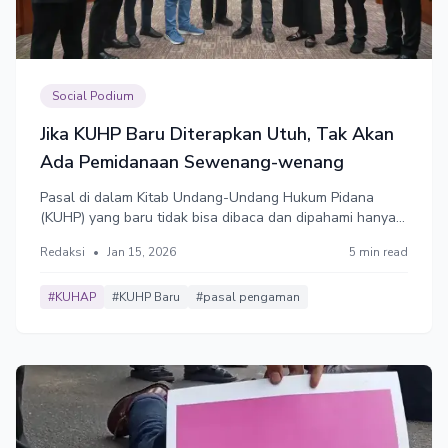
Social Podium
Jika KUHP Baru Diterapkan Utuh, Tak Akan
Ada Pemidanaan Sewenang-wenang
Pasal di dalam Kitab Undang-Undang Hukum Pidana
(KUHP) yang baru tidak bisa dibaca dan dipahami hanya
pasal per pasal. Harus dipahami bahwa ada pasal-pasal
Redaksi
•
Jan 15, 2026
5 min read
pengaman dalam KUHP baru yang memastikan hanya
orang jahat atau yang melakukan pidana dengan niat
jahatlah yang bisa dijerat.
#KUHAP
#KUHP Baru
#pasal pengaman