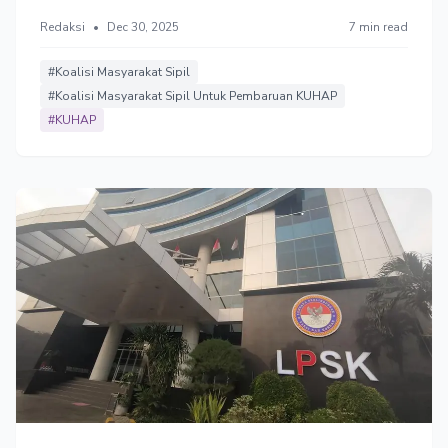
Januar 2026. Meski demikian, Koalisi Masyarakat Sipil
Redaksi
•
Dec 30, 2025
7 min read
mendesak Prabowo menunda pemberlakuan KUHAP
karena faktor aturan pelaksanaan dan kesiapan aparat
penegak hukum.
#Koalisi Masyarakat Sipil
#Koalisi Masyarakat Sipil Untuk Pembaruan KUHAP
#KUHAP