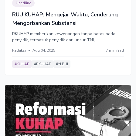
Headline
RUU KUHAP: Mengejar Waktu, Cenderung
Mengorbankan Substansi
RKUHAP memberikan kewenangan tanpa batas pada
penyidik, termasuk penyidik dari unsur TNI,
memungkinkan tersangka "menolak" pendampingan
Redaksi
•
Aug 04, 2025
7 min read
hukum dan tak wajib didampingi pengacara. Pemerintah
dan DPR ngotot mengesahkan RUU KUHAP akhir tahun,
jelang implementasi UU KUHP baru.
#KUHAP
#RKUHAP
#YLBHI