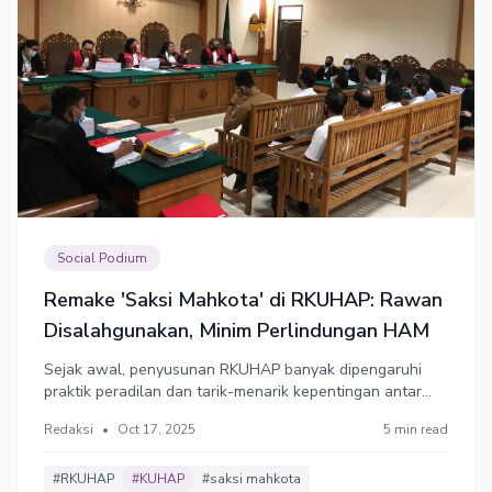
Social Podium
Remake 'Saksi Mahkota' di RKUHAP: Rawan
Disalahgunakan, Minim Perlindungan HAM
Sejak awal, penyusunan RKUHAP banyak dipengaruhi
praktik peradilan dan tarik-menarik kepentingan antar
lembaga penegak hukum. Hukum acara pidana lebih
Redaksi
•
Oct 17, 2025
5 min read
dilihat sebagai aturan main antar kekuasaan, bukan
perlindungan hak azasi manusia (HAM). Posisi saksi
dipandang penting hanya untuk pembuktian, tapi tidak
#RKUHAP
#KUHAP
#saksi mahkota