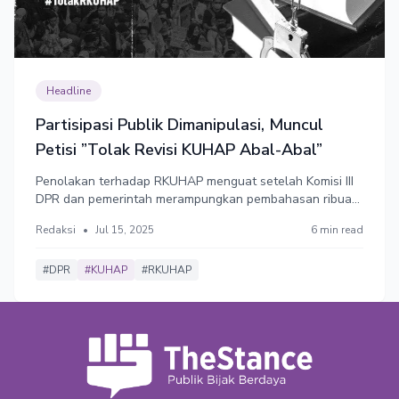
Headline
Partisipasi Publik Dimanipulasi, Muncul
Petisi ”Tolak Revisi KUHAP Abal-Abal”
Penolakan terhadap RKUHAP menguat setelah Komisi III
DPR dan pemerintah merampungkan pembahasan ribuan
Daftar Inventarisir Masalah (DIM) RKUHAP hanya dalam 2
Redaksi
•
Jul 15, 2025
6 min read
hari. Alih-alih memperbaiki kelemahan fundamental
dalam hukum acara pidana, ada 11 poin bermasalah di
Rancangan KUHAP.
#DPR
#KUHAP
#RKUHAP