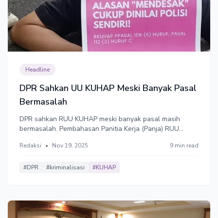
Headline
DPR Sahkan UU KUHAP Meski Banyak Pasal
Bermasalah
DPR sahkan RUU KUHAP meski banyak pasal masih
bermasalah. Pembahasan Panitia Kerja (Panja) RUU
KUHAP juga sangat singkat, hanya dua hari. Setelah itu
Redaksi
•
Nov 19, 2025
9 min read
tancap gas setuju.
#DPR
#kriminalisasi
#KUHAP