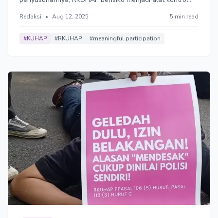
penguasa terhadap publik yang berisiko mengerdilkan
Redaksi
•
Aug 12, 2025
5 min read
perlindungan Hak Asasi Manusia (HAM). DPR diserukan
mendatangi kampus, dan mengundang tokoh masyarakat
yang berkompeten.
#KUHAP
#RKUHAP
#meaningful participation