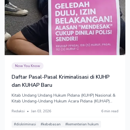
Now You Know
Daftar Pasal-Pasal Kriminalisasi di KUHP
dan KUHAP Baru
Kitab Undang Undang Hukum Pidana (KUHP) Nasional &
Kitab Undang-Undang Hukum Acara Pidana (KUHAP)
resmi berlaku 2 Januari 2026. Masyarakat sipil
Redaksi
•
Jan 03, 2026
6 min read
menganggap banyak pasal di dalamnya yang
mengancam privasi, kebebasan berpendapat, dan
mengerdilkan hak-hak minoritas.
#diskriminasi
#kebebasan
#kementerian hukum