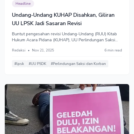
Headline
Undang-Undang KUHAP Disahkan, Giliran
UU LPSK Jadi Sasaran Revisi
Buntut pengesahan revisi Undang-Undang (RUU) Kitab
Hukum Acara Pidana (KUHAP), UU Perlindungan Saksi
dan Korban (PSDK) kini dikebut. Masuk di daftar prioritas
Redaksi
•
Nov 21, 2025
6 min read
Program Legislasi Nasional (Prolegnas), UU ini akan
menentukan masa depan Lembaga Perlindungan Saksi
dan Korban (LPSK).
#lpsk
#UU PSDK
#Perlindungan Saksi dan Korban