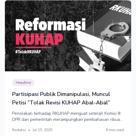
Headline
Partisipasi Publik Dimanipulasi, Muncul
Petisi ”Tolak Revisi KUHAP Abal-Abal”
Penolakan terhadap RKUHAP menguat setelah Komisi III
DPR dan pemerintah merampungkan pembahasan ribuan
Daftar Inventarisir Masalah (DIM) RKUHAP hanya dalam 2
Redaksi
•
Jul 15, 2025
6 min read
hari. Alih-alih memperbaiki kelemahan fundamental