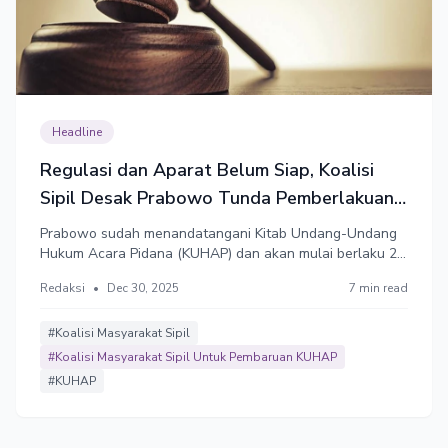
Headline
Regulasi dan Aparat Belum Siap, Koalisi
Sipil Desak Prabowo Tunda Pemberlakuan
KUHAP Baru
Prabowo sudah menandatangani Kitab Undang-Undang
Hukum Acara Pidana (KUHAP) dan akan mulai berlaku 2
Januar 2026. Meski demikian, Koalisi Masyarakat Sipil
Redaksi
•
Dec 30, 2025
7 min read
mendesak Prabowo menunda pemberlakuan KUHAP
karena faktor aturan pelaksanaan dan kesiapan aparat
penegak hukum.
#Koalisi Masyarakat Sipil
#Koalisi Masyarakat Sipil Untuk Pembaruan KUHAP
#KUHAP