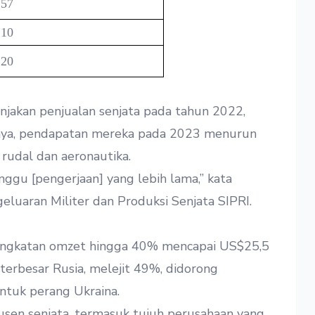
,57
,10
,20
jakan penjualan senjata pada tahun 2022,
anya, pendapatan mereka pada 2023 menurun
 rudal dan aeronautika.
ggu [pengerjaan] yang lebih lama,” kata
eluaran Militer dan Produksi Senjata SIPRI.
ningkatan omzet hingga 40% mencapai US$25,5
 terbesar Rusia, melejit 49%, didorong
untuk perang Ukraina.
sen senjata, termasuk tujuh perusahaan yang