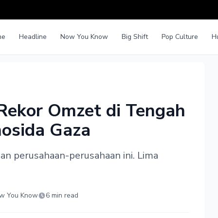
me
Headline
Now You Know
Big Shift
Pop Culture
H
 Rekor Omzet di Tengah
nosida Gaza
an perusahaan-perusahaan ini. Lima
w You Know
6 min read