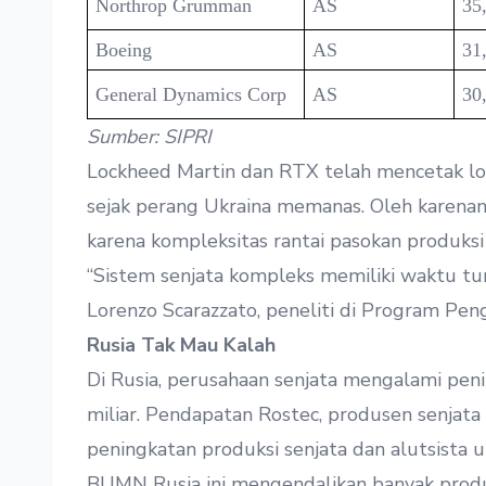
Northrop Grumman
AS
35
Boeing
AS
31
General Dynamics Corp
AS
30
Sumber: SIPRI
Lockheed Martin dan RTX telah mencetak lon
sejak perang Ukraina memanas. Oleh karen
karena kompleksitas rantai pasokan produksi
“Sistem senjata kompleks memiliki waktu tun
Lorenzo Scarazzato, peneliti di Program Peng
Rusia Tak Mau Kalah
Di Rusia, perusahaan senjata mengalami pe
miliar. Pendapatan Rostec, produsen senjata
peningkatan produksi senjata dan alutsista 
BUMN Rusia ini mengendalikan banyak produ