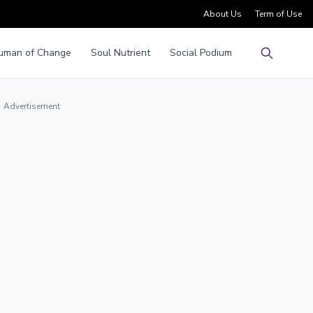
About Us
Term of Use
uman of Change
Soul Nutrient
Social Podium
Pencarian
Advertisement