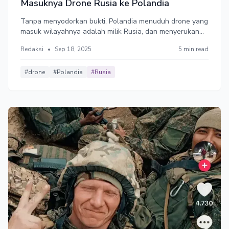
Masuknya Drone Rusia ke Polandia
Tanpa menyodorkan bukti, Polandia menuduh drone yang
masuk wilayahnya adalah milik Rusia, dan menyerukan
pemberlakuan zona larangan terbang. Penuhi keinginan
Redaksi
•
Sep 18, 2025
5 min read
Ukraina, NATO pun mengerahkan jet tempur ke Polandia.
Rusia mengatakan tak ada kebutuhan untuk menyerang
Polandia.
#drone
#Polandia
#Rusia