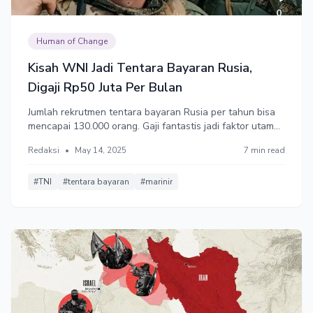
Human of Change
Kisah WNI Jadi Tentara Bayaran Rusia,
Digaji Rp50 Juta Per Bulan
Jumlah rekrutmen tentara bayaran Rusia per tahun bisa
mencapai 130.000 orang. Gaji fantastis jadi faktor utama.
Sersan Dua Satria Arta Kumbara, mantan marinir TNI,
Redaksi
•
May 14, 2025
7 min read
memilih menjadi tentara bayaran meski terancam
kehilangan kewarganegaraan.
#TNI
#tentara bayaran
#marinir