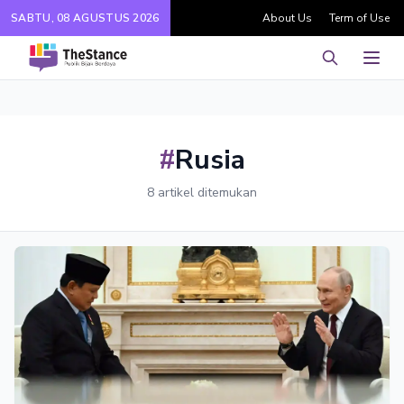
SABTU, 08 AGUSTUS 2026
About Us
Term of Use
Pencarian
Men
#
Rusia
8 artikel ditemukan