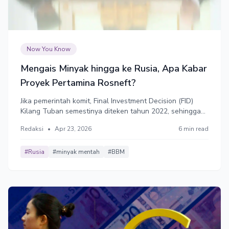
Now You Know
Mengais Minyak hingga ke Rusia, Apa Kabar
Proyek Pertamina Rosneft?
Jika pemerintah komit, Final Investment Decision (FID)
Kilang Tuban semestinya diteken tahun 2022, sehingga
proses konstruksi dan EPC dimulai 2023 dan kilang
Redaksi
•
Apr 23, 2026
6 min read
beroperasi tahun 2026. Sayangnya, semua tertunda dan
Indonesia kini harus menghadap ke Rusia untuk minta
pasokan minyak.
#Rusia
#minyak mentah
#BBM