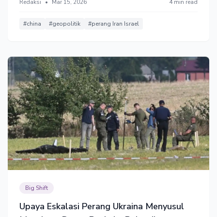
Redaksi
•
Mar 15, 2026
4 min read
internasional yang lebih multipolar.
#china
#geopolitik
#perang Iran Israel
Big Shift
Upaya Eskalasi Perang Ukraina Menyusul