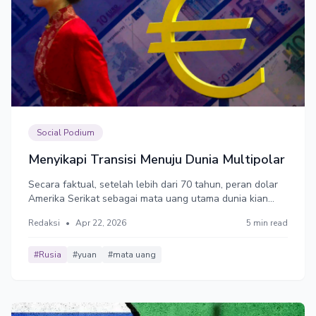
Social Podium
Menyikapi Transisi Menuju Dunia Multipolar
Secara faktual, setelah lebih dari 70 tahun, peran dolar
Amerika Serikat sebagai mata uang utama dunia kian
turun. Indeks penggunaan dolar AS menurun dari 61
Redaksi
•
Apr 22, 2026
5 min read
pada tahun 2015 menjadi 59,65 tahun 2025. Sebaliknya,
indeks penggunaan euro dan yuan China meningkat.
#Rusia
#yuan
#mata uang