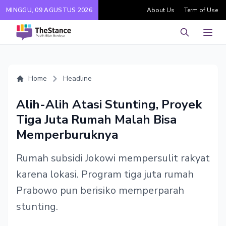
MINGGU, 09 AGUSTUS 2026
About Us
Term of Use
Pencarian
Men
Home
Headline
Alih-Alih Atasi Stunting, Proyek
Tiga Juta Rumah Malah Bisa
Memperburuknya
Rumah subsidi Jokowi mempersulit rakyat
karena lokasi. Program tiga juta rumah
Prabowo pun berisiko memperparah
stunting.