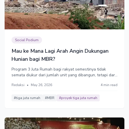
Social Podium
Mau ke Mana Lagi Arah Angin Dukungan
Hunian bagi MBR?
Program 3 Juta Rumah bagi rakyat semestinya tidak
semata diukur dari jumlah unit yang dibangun, tetapi dari
jumlah keluarga yang memperoleh peningkatan akses
Redaksi
•
May 26, 2026
4 min read
hunian melalui berbagai instrumen.
#tiga juta rumah
#MBR
#proyek tiga juta rumah