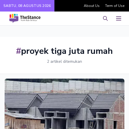
SABTU, 08 AGUSTUS 2026
About Us
Term of Use
Pencarian
Men
#
proyek tiga juta rumah
2 artikel ditemukan