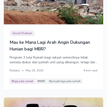
Social Podium
Mau ke Mana Lagi Arah Angin Dukungan
Hunian bagi MBR?
Program 3 Juta Rumah bagi rakyat semestinya tidak
semata diukur dari jumlah unit yang dibangun, tetapi dari
jumlah keluarga yang memperoleh peningkatan akses
Redaksi
•
May 26, 2026
4 min read
hunian melalui berbagai instrumen.
#tiga juta rumah
#MBR
#proyek tiga juta rumah