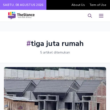
SABTU, 08 AGUSTUS 2026
About Us
Term of Use
Pencarian
Men
#
tiga juta rumah
5 artikel ditemukan