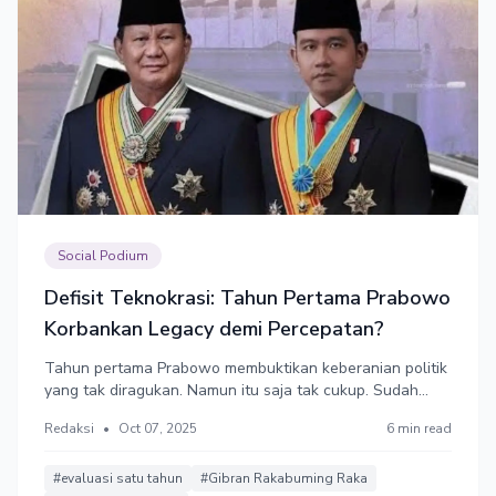
Social Podium
Defisit Teknokrasi: Tahun Pertama Prabowo
Korbankan Legacy demi Percepatan?
Tahun pertama Prabowo membuktikan keberanian politik
yang tak diragukan. Namun itu saja tak cukup. Sudah
waktunya menukar ketergesaan dengan ketelitian, trade-
Redaksi
•
Oct 07, 2025
6 min read
off politik dengan evidence-based policy, dan warisan
slogan dengan warisan sistem. Masa depan Indonesia
jadi pertaruhan.
#evaluasi satu tahun
#Gibran Rakabuming Raka