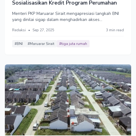
Sosialisasikan Kredit Program Perumahan
Menteri PKP Maruarar Sirait mengapresiasi langkah BNI
yang dinilai sigap dalam menghadirkan akses
pembiayaan perumahan bagi masyarakat. Dengan
Redaksi
•
Sep 27, 2025
3 min read
adanya sosialisasi KPP, BNI mempertegas perannya
sebagai mitra strategis pemerintah dalam mendukung
percepatan penyediaan rumah layak huni serta
#BNI
#Maruarar Sirait
#tiga juta rumah
meningkatkan peran UMKM di ekosistem perumahan
nasional.