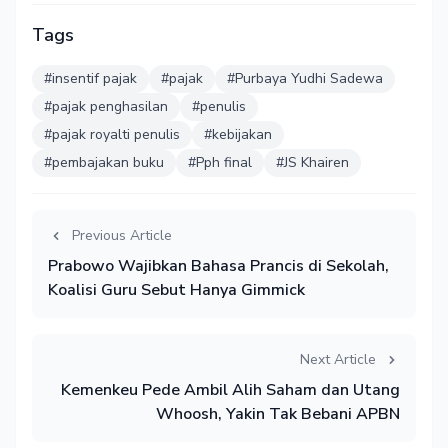
Tags
#insentif pajak
#pajak
#Purbaya Yudhi Sadewa
#pajak penghasilan
#penulis
#pajak royalti penulis
#kebijakan
#pembajakan buku
#Pph final
#JS Khairen
Previous Article
Prabowo Wajibkan Bahasa Prancis di Sekolah,
Koalisi Guru Sebut Hanya Gimmick
Next Article
Kemenkeu Pede Ambil Alih Saham dan Utang
Whoosh, Yakin Tak Bebani APBN