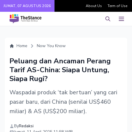
JUMAT, 07 AGUSTUS 2026
About Us
Term of Use
Pencarian
Men
Home
Now You Know
Peluang dan Ancaman Perang
Tarif AS-China: Siapa Untung,
Siapa Rugi?
Waspadai produk ‘tak bertuan’ yang cari
pasar baru, dari China (senilai US$460
miliar) & AS (US$200 miliar).
By
Redaksi
Jumat, 11 April 2025 11:58 WIB