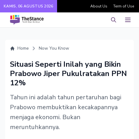
KAMIS, 06 AGUSTUS 2026
About Us
Term of Use
Pencarian
Men
Home
Now You Know
Situasi Seperti Inilah yang Bikin
Prabowo Jiper Pukulratakan PPN
12%
Tahun ini adalah tahun pertaruhan bagi
Prabowo membuktikan kecakapannya
menjaga ekonomi. Bukan
meruntuhkannya.