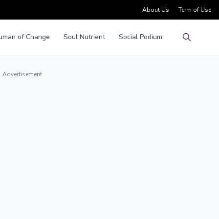
About Us
Term of Use
uman of Change
Soul Nutrient
Social Podium
Pencarian
Advertisement