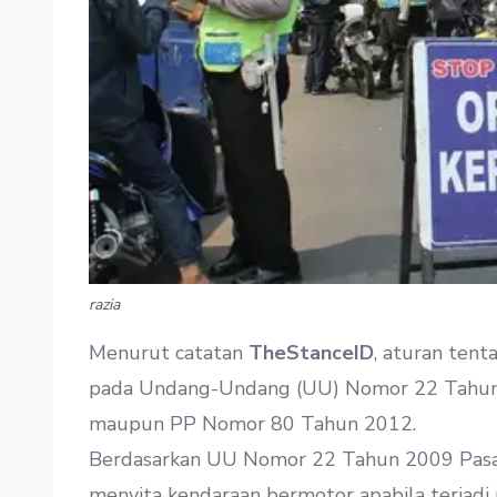
razia
Menurut catatan
TheStanceID
, aturan tent
pada Undang-Undang (UU) Nomor 22 Tahun 
maupun PP Nomor 80 Tahun 2012.
Berdasarkan UU Nomor 22 Tahun 2009 Pasal 
menyita kendaraan bermotor apabila terjadi 