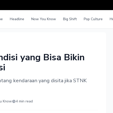
me
Headline
Now You Know
Big Shift
Pop Culture
H
disi yang Bisa Bikin
si
ang kendaraan yang disita jika STNK
u Know
4 min read