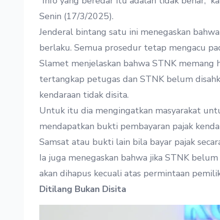
“Info yang beredar itu adalah tidak benar,” k
Senin (17/3/2025).
Jenderal bintang satu ini menegaskan bahwa
berlaku. Semua prosedur tetap mengacu pad
Slamet menjelaskan bahwa STNK memang haru
tertangkap petugas dan STNK belum disahkan
kendaraan tidak disita.
Untuk itu dia mengingatkan masyarakat un
mendapatkan bukti pembayaran pajak kendara
Samsat atau bukti lain bila bayar pajak secara
Ia juga menegaskan bahwa jika STNK belum d
akan dihapus kecuali atas permintaan pemilik
Ditilang Bukan Disita