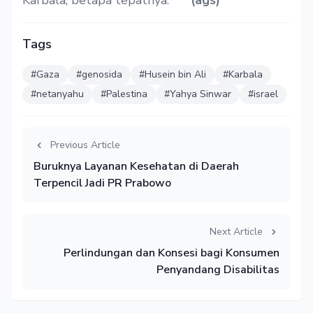
Karbala, betapa tepatnya.***
(ags)
Tags
#Gaza
#genosida
#Husein bin Ali
#Karbala
#netanyahu
#Palestina
#Yahya Sinwar
#israel
Previous Article
Buruknya Layanan Kesehatan di Daerah
Terpencil Jadi PR Prabowo
Next Article
Perlindungan dan Konsesi bagi Konsumen
Penyandang Disabilitas