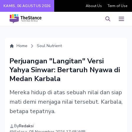
KAMIS, 06 AGUSTUS 2026
About Us
Term of Use
Pencarian
Men
Home
Soul Nutrient
Perjuangan "Langitan" Versi
Yahya Sinwar: Bertaruh Nyawa di
Medan Karbala
Mereka hidup di atas sebuah nilai dan siap
mati demi menjaga nilai tersebut. Karbala,
betapa tepatnya.
By
Redaksi
Selasa, 05 November 2024 17:48 WIB