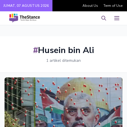
JUMAT, 07 AGUSTUS 2026
About Us
Term of Use
Pencarian
Men
#
Husein bin Ali
1 artikel ditemukan