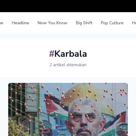
me
Headline
Now You Know
Big Shift
Pop Culture
H
#
Karbala
2 artikel ditemukan