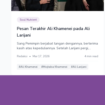
Soul Nutrient
Pesan Terakhir Ali Khamenei pada Ali
Larijani
Sang Pemimpin berjabat tangan dengannya, berterima
kasih atas kepeduliannya. Setelah Larijani pergi,
beliau mengumpulkan keluarganya dan menceritakan
Redaksi
•
Mar 17, 2026
4 min read
tentang tawaran itu—sebuah tempat aman di mana
mereka bisa pergi hingga perang berakhir.
#Ali Khamenei
#Mojtaba Khamenei
#Ali Larijani