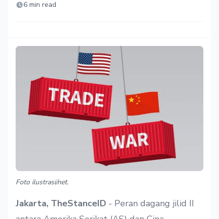
6 min read
Foto ilustrasi/net.
Jakarta, TheStanceID
- Peran dagang jilid II
antara Amerika Serikat (AS) dan Cina