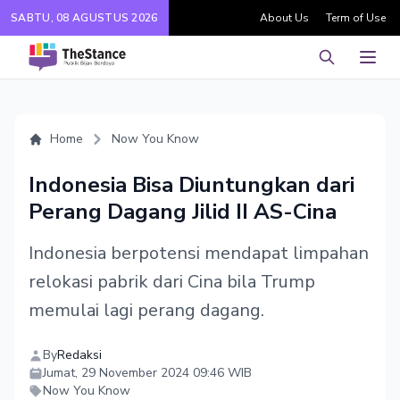
SABTU, 08 AGUSTUS 2026
About Us
Term of Use
Pencarian
Men
Home
Now You Know
Indonesia Bisa Diuntungkan dari
Perang Dagang Jilid II AS-Cina
Indonesia berpotensi mendapat limpahan
relokasi pabrik dari Cina bila Trump
memulai lagi perang dagang.
By
Redaksi
Jumat, 29 November 2024 09:46 WIB
Now You Know