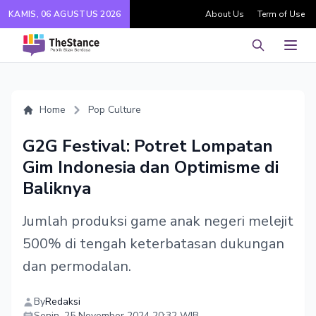
KAMIS, 06 AGUSTUS 2026
About Us
Term of Use
Pencarian
Men
Home
Pop Culture
G2G Festival: Potret Lompatan
Gim Indonesia dan Optimisme di
Baliknya
Jumlah produksi game anak negeri melejit
500% di tengah keterbatasan dukungan
dan permodalan.
By
Redaksi
Senin, 25 November 2024 20:32 WIB