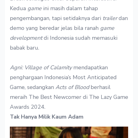
Kedua
game
ini masih dalam tahap
pengembangan, tapi setidaknya dari
trailer
dan
demo yang beredar jelas bila ranah
game
development
di Indonesia sudah memasuki
babak baru.
Agni: Village of Calamity
mendapatkan
penghargaan Indonesia’s Most Anticipated
Game,
se
dangkan
Acts of Blood
berhasil
meraih The Best Newcomer di The Lazy Game
Awards 2024.
Tak Hanya Milik Kaum Adam