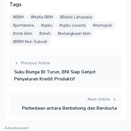
Tags
#BBM
#Mafia BBM
#Bahlil Lahadalia
#pertamina
#spbu
#spbu swasta
#monopoli
#stok bbm
#shell
#kelangkaan bbm
#BBM Non Subsidi
Previous Article
Suku Bunga BI Turun, BNI Siap Genjot
Penyaluran Kredit Produktif
Next Article
Perbedaan antara Berbohong dan Berdusta
Advertisement