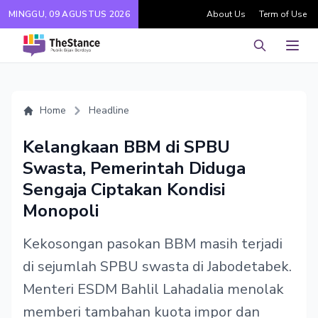
MINGGU, 09 AGUSTUS 2026
About Us
Term of Use
Pencarian
Men
Home
Headline
Kelangkaan BBM di SPBU
Swasta, Pemerintah Diduga
Sengaja Ciptakan Kondisi
Monopoli
Kekosongan pasokan BBM masih terjadi
di sejumlah SPBU swasta di Jabodetabek.
Menteri ESDM Bahlil Lahadalia menolak
memberi tambahan kuota impor dan