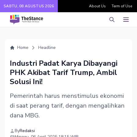
SABTU, 08 AGUSTUS 2026
About Us
Term of Use
Pencarian
Men
Home
Headline
Industri Padat Karya Dibayangi
PHK Akibat Tarif Trump, Ambil
Solusi Ini!
Pemerintah harus menstimulus ekonomi
di saat perang tarif, dengan mengalihkan
dana MBG.
By
Redaksi
Minggu, 06 April 2025 18:15 WIB