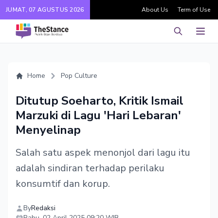
JUMAT, 07 AGUSTUS 2026
About Us
Term of Use
Pencarian
Men
Home
Pop Culture
Ditutup Soeharto, Kritik Ismail
Marzuki di Lagu 'Hari Lebaran'
Menyelinap
Salah satu aspek menonjol dari lagu itu
adalah sindiran terhadap perilaku
konsumtif dan korup.
By
Redaksi
Rabu, 02 April 2025 09:20 WIB