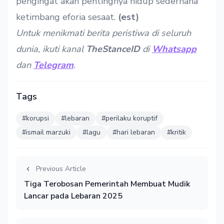
pengingat akan pentingnya hidup sederhana
ketimbang eforia sesaat.
(est)
Untuk menikmati berita peristiwa di seluruh
dunia, ikuti kanal
TheStanceID
di
Whatsapp
dan
Telegram
.
Tags
#korupsi
#lebaran
#perilaku koruptif
#ismail marzuki
#lagu
#hari lebaran
#kritik
Previous Article
Tiga Terobosan Pemerintah Membuat Mudik
Lancar pada Lebaran 2025