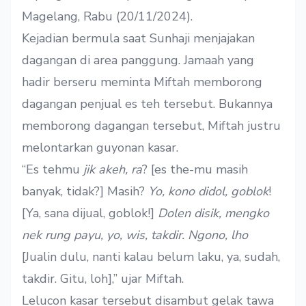
Magelang, Rabu (20/11/2024).
Kejadian bermula saat Sunhaji menjajakan
dagangan di area panggung. Jamaah yang
hadir berseru meminta Miftah memborong
dagangan penjual es teh tersebut. Bukannya
memborong dagangan tersebut, Miftah justru
melontarkan guyonan kasar.
“Es tehmu
jik
akeh, ra
? [es the-mu masih
banyak, tidak?] Masih?
Yo, kono didol, goblok
!
[Ya, sana dijual, goblok!]
Dolen disik, mengko
nek rung payu, yo, wis, takdir. Ngono, lho
[Jualin dulu, nanti kalau belum laku, ya, sudah,
takdir. Gitu, loh],” ujar Miftah.
Lelucon kasar tersebut disambut gelak tawa