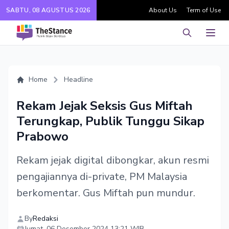
SABTU, 08 AGUSTUS 2026
About Us
Term of Use
Pencarian
Men
Home
Headline
Rekam Jejak Seksis Gus Miftah
Terungkap, Publik Tunggu Sikap
Prabowo
Rekam jejak digital dibongkar, akun resmi
pengajiannya di-private, PM Malaysia
berkomentar. Gus Miftah pun mundur.
By
Redaksi
Jumat, 06 Desember 2024 13:21 WIB