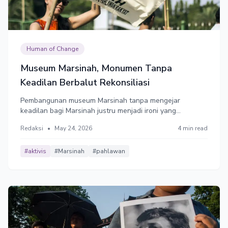
Human of Change
Museum Marsinah, Monumen Tanpa
Keadilan Berbalut Rekonsiliasi
Pembangunan museum Marsinah tanpa mengejar
keadilan bagi Marsinah justru menjadi ironi yang
menyayat hati. Negara seolah lebih memilih membangun
Redaksi
•
May 24, 2026
4 min read
bangunan formal, ketimbang meruntuhkan tembok
impunitas.
#aktivis
#Marsinah
#pahlawan