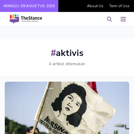
MINGGU, 09 AGUSTUS 2026
About Us
Term of Use
Pencarian
Men
#
aktivis
4 artikel ditemukan