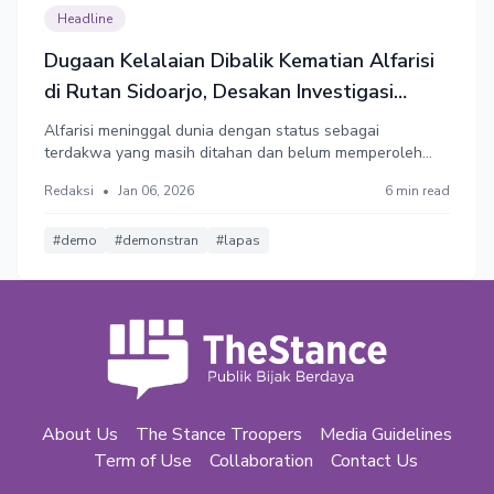
Headline
Dugaan Kelalaian Dibalik Kematian Alfarisi
di Rutan Sidoarjo, Desakan Investigasi
Independen Menguat
Alfarisi meninggal dunia dengan status sebagai
terdakwa yang masih ditahan dan belum memperoleh
putusan hukum tetap. Negara harus membuka akses
Redaksi
•
Jan 06, 2026
6 min read
informasi seluas-luasnya dan bertanggung jawab atas
kelalaian aparat yang berkontribusi pada kematian
Alfarisi.
#demo
#demonstran
#lapas
About Us
The Stance Troopers
Media Guidelines
Term of Use
Collaboration
Contact Us