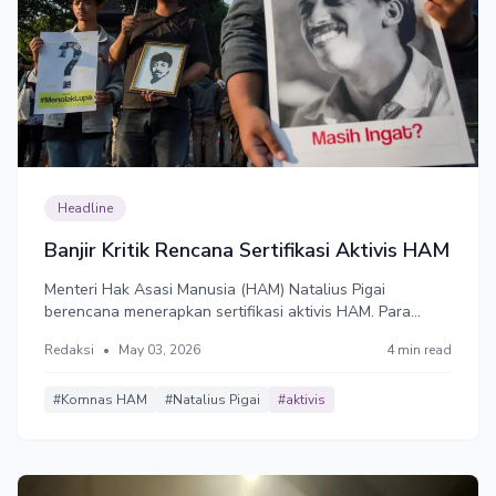
Headline
Banjir Kritik Rencana Sertifikasi Aktivis HAM
Menteri Hak Asasi Manusia (HAM) Natalius Pigai
berencana menerapkan sertifikasi aktivis HAM. Para
aktivis akan dievaluasi oleh tim penilai dan, yang lolos,
Redaksi
•
May 03, 2026
4 min read
akan mendapat sertifikasi sebagai aktivis.
#Komnas HAM
#Natalius Pigai
#aktivis