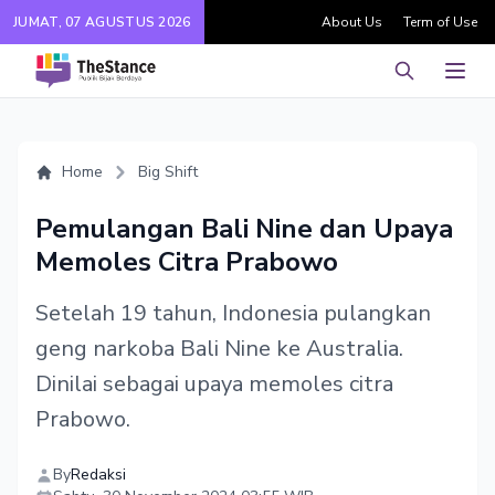
JUMAT, 07 AGUSTUS 2026
About Us
Term of Use
Pencarian
Men
Home
Big Shift
Pemulangan Bali Nine dan Upaya
Memoles Citra Prabowo
Setelah 19 tahun, Indonesia pulangkan
geng narkoba Bali Nine ke Australia.
Dinilai sebagai upaya memoles citra
Prabowo.
By
Redaksi