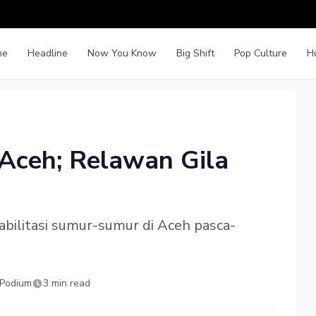
me
Headline
Now You Know
Big Shift
Pop Culture
H
Aceh; Relawan Gila
bilitasi sumur-sumur di Aceh pasca-
 Podium
3 min read