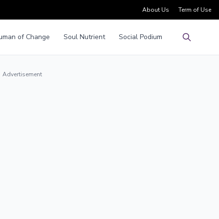
About Us
Term of Use
uman of Change
Soul Nutrient
Social Podium
Pencarian
Advertisement