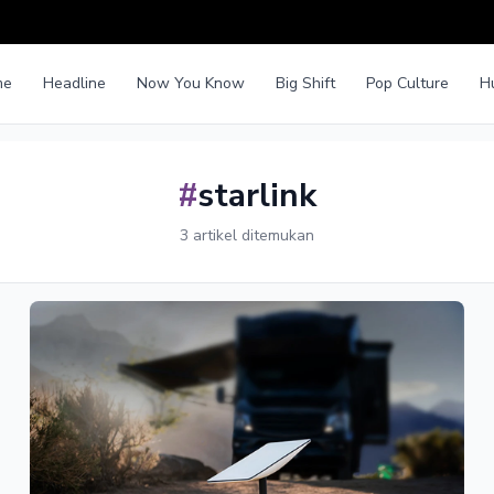
me
Headline
Now You Know
Big Shift
Pop Culture
H
#
starlink
3 artikel ditemukan