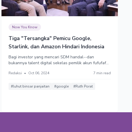
Now You Know
Tiga "Tersangka" Pemicu Google,
Starlink, dan Amazon Hindari Indonesia
Bagi investor yang mencari SDM handal--dan
bukannya talent digital sekelas pemilik akun fufufafa,
Indonesia tentunya bikin alergi.
Redaksi
•
Oct 06, 2024
7 min read
#luhut binsar panjaitan
#google
#Ruth Porat