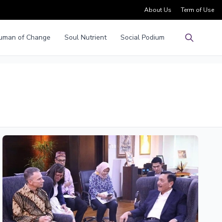
About Us
Term of Use
uman of Change
Soul Nutrient
Social Podium
Pencarian