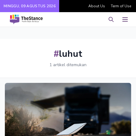
MINGGU, 09 AGUSTUS 2026
About Us
Term of Use
Pencarian
Men
#
luhut
1 artikel ditemukan