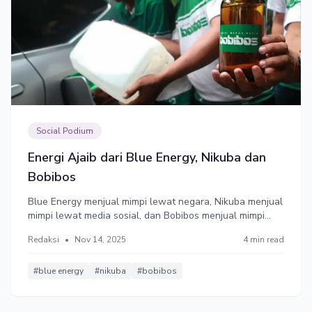
Social Podium
Energi Ajaib dari Blue Energy, Nikuba dan
Bobibos
Blue Energy menjual mimpi lewat negara, Nikuba menjual
mimpi lewat media sosial, dan Bobibos menjual mimpi
lewat nasionalisme hijau. Ketiganya menumpang pada
Redaksi
•
Nov 14, 2025
4 min read
satu bahan bakar yang tak pernah habis: harapan publik.
#blue energy
#nikuba
#bobibos