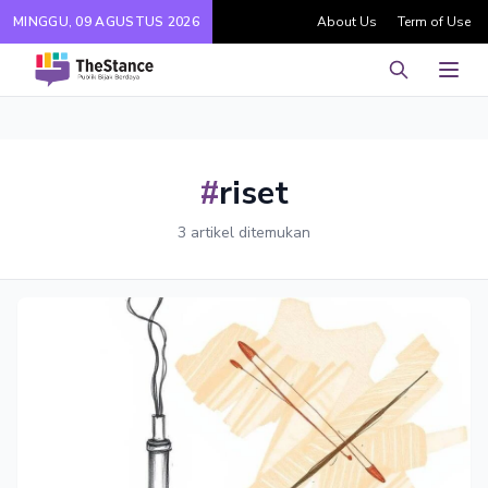
MINGGU, 09 AGUSTUS 2026
About Us
Term of Use
Pencarian
Men
#
riset
3 artikel ditemukan