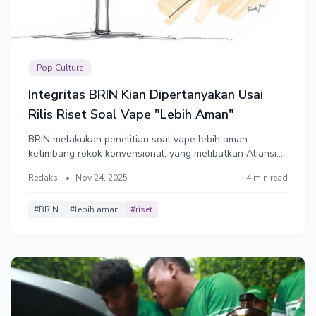
Pop Culture
Integritas BRIN Kian Dipertanyakan Usai
Rilis Riset Soal Vape "Lebih Aman"
BRIN melakukan penelitian soal vape lebih aman
ketimbang rokok konvensional, yang melibatkan Aliansi
Vaper Indonesia sebagai pihak kedua. Dalam riset,
Redaksi
•
Nov 24, 2025
4 min read
keterlibatan pihak yang memiliki konflik kepentingan ini
dinilai sebagai pelanggaran serius terhadap standar etik
penelitian kesehatan.
#BRIN
#lebih aman
#riset