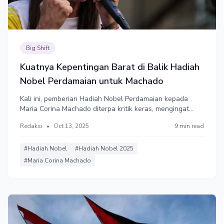
Big Shift
Kuatnya Kepentingan Barat di Balik Hadiah
Nobel Perdamaian untuk Machado
Kali ini, pemberian Hadiah Nobel Perdamaian kepada
Maria Corina Machado diterpa kritik keras, mengingat
Machado adalah gabungan karakter dari para tokoh
Redaksi
•
Oct 13, 2025
9 min read
penerima Nobel Perdamaian sebelumnya yang tak
berkontribusi pada perdamaian, yakni: politisi, proksi
Barat, dan menyerukan perang.
#Hadiah Nobel
#Hadiah Nobel 2025
#Maria Corina Machado