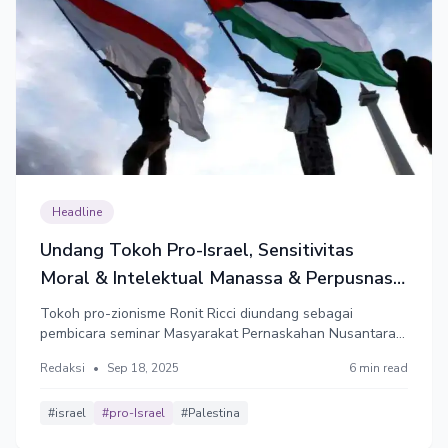
Headline
Undang Tokoh Pro-Israel, Sensitivitas
Moral & Intelektual Manassa & Perpusnas
Dinilai Melemah
Tokoh pro-zionisme Ronit Ricci diundang sebagai
pembicara seminar Masyarakat Pernaskahan Nusantara
(Manassa) dan Perpusnas. Universitas Indonesia
Redaksi
•
Sep 18, 2025
6 min read
menegaskan tak terlibat. Minta maaf karena pakai logo
UI, Manassa memindah lokasi acara ke Perpustakaan
Nasional.
#israel
#pro-Israel
#Palestina