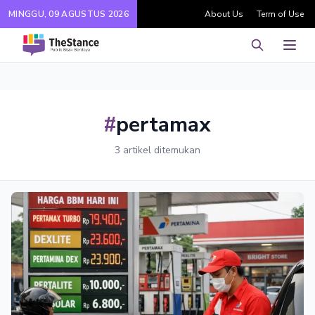
MINGGU, 09 AGUSTUS 2026
About Us
Term of Use
Pencarian
Men
#
pertamax
3 artikel ditemukan