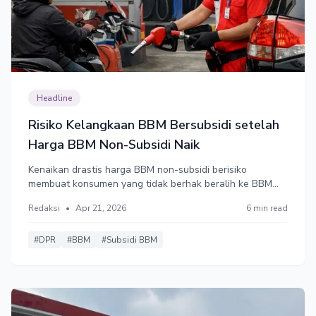
Headline
Risiko Kelangkaan BBM Bersubsidi setelah
Harga BBM Non-Subsidi Naik
Kenaikan drastis harga BBM non-subsidi berisiko
membuat konsumen yang tidak berhak beralih ke BBM
bersubsidi. Ekonom ingatkan risiko kelangkaan BBM
Redaksi
•
Apr 21, 2026
6 min read
bersubsidi.
#DPR
#BBM
#Subsidi BBM