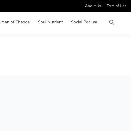
About Us
Term of Use
uman of Change
Soul Nutrient
Social Podium
Pencarian