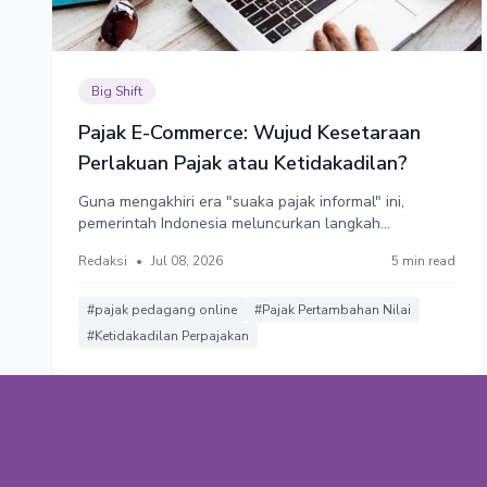
Big Shift
Pajak E-Commerce: Wujud Kesetaraan
Perlakuan Pajak atau Ketidakadilan?
Guna mengakhiri era "suaka pajak informal" ini,
pemerintah Indonesia meluncurkan langkah
monumental formalisasi pasar digital melalui
Redaksi
•
Jul 08, 2026
5 min read
Peraturan Menteri Keuangan (PMK) Nomor 37 Tahun
2025.
#pajak pedagang online
#Pajak Pertambahan Nilai
#Ketidakadilan Perpajakan