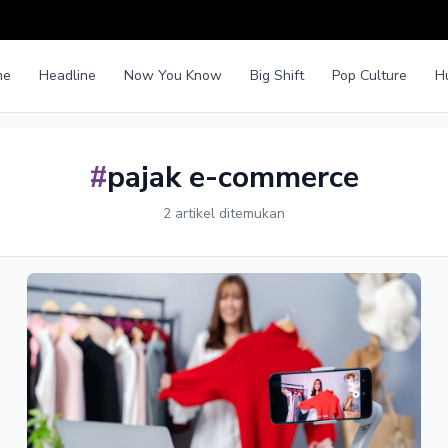
me
Headline
Now You Know
Big Shift
Pop Culture
H
#
pajak e-commerce
2 artikel ditemukan