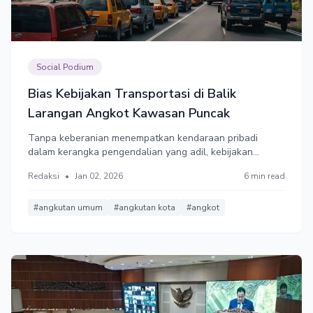
Social Podium
Bias Kebijakan Transportasi di Balik
Larangan Angkot Kawasan Puncak
Tanpa keberanian menempatkan kendaraan pribadi
dalam kerangka pengendalian yang adil, kebijakan
apapun akan selalu terasa timpang. Risiko terbesarnya
Redaksi
•
Jan 02, 2026
6 min read
bukan sekadar kegagalan mengurai kemacetan,
melainkan terbentuknya preseden keliru—seolah-olah
angkotlah biang persoalan.
#angkutan umum
#angkutan kota
#angkot