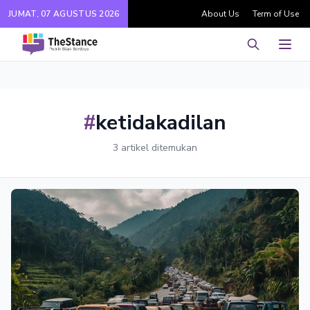
JUMAT, 07 AGUSTUS 2026
About Us
Term of Use
Pencarian
Men
#
ketidakadilan
3 artikel ditemukan