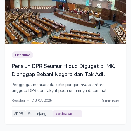
Headline
Pensiun DPR Seumur Hidup Digugat di MK,
Dianggap Bebani Negara dan Tak Adil
Penggugat menilai ada ketimpangan nyata antara
anggota DPR dan rakyat pada umumnya dalam hal
pensiun. Dengan total anggota DPR mencapai 5.175
Redaksi
•
Oct 07, 2025
8 min read
orang dari 9 periode selama parlemen berdiri pemohon
mengestimasikan ribuan pensiunan DPR membebani
APBN hingga Rp226 miliar.
#DPR
#kesenjangan
#ketidakadilan