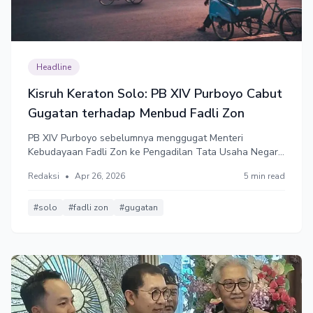
Headline
Kisruh Keraton Solo: PB XIV Purboyo Cabut
Gugatan terhadap Menbud Fadli Zon
PB XIV Purboyo sebelumnya menggugat Menteri
Kebudayaan Fadli Zon ke Pengadilan Tata Usaha Negara
(PTUN) Jakarta atas penunjukan Panembahan Agung
Redaksi
•
Apr 26, 2026
5 min read
Tedjowulan sebagai pelaksana pengembangan Keraton
Surakarta. Namun, selang beberapa hari, gugatan ini
dicabut.
#solo
#fadli zon
#gugatan