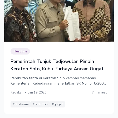
Headline
Pemerintah Tunjuk Tedjowulan Pimpin
Keraton Solo, Kubu Purbaya Ancam Gugat
Perebutan tahta di Keraton Solo kembali memanas.
Kementerian Kebudayaan menerbitkan SK Nomor 8/2006
yang menunjuk Tedjowulan sebagai penanggung jawab
Redaksi
•
Jan 19, 2026
7 min read
pelestarian Keraton. Kubu Purbaya memprotes karena
merasa tidak dilibatkan, ancam gugat Menteri
Kebudayaan Fadli Zon.
#dualisme
#fadli zon
#gugat