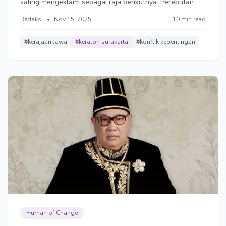
saling mengeklaim sebagai raja berikutnya. Perebutan
tahta antara putra tertua versus putra mahkota.
Redaksi
•
Nov 15, 2025
10 min read
#kerajaan Jawa
#keraton surakarta
#konflik kepentingan
Human of Change