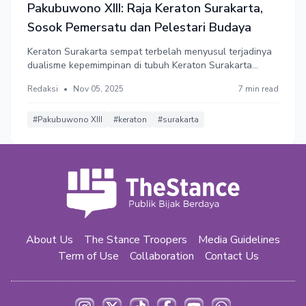
Pakubuwono XIII: Raja Keraton Surakarta,
Sosok Pemersatu dan Pelestari Budaya
Keraton Surakarta sempat terbelah menyusul terjadinya
dualisme kepemimpinan di tubuh Keraton Surakarta
antara Pakubuwono XIII dan saudara kandungnya, KGPH
Redaksi
•
Nov 05, 2025
7 min read
Tedjowulan. Ia dikenal sebagai raja yang sederhana dan
berusaha merangkul semua pihak.
#Pakubuwono XIII
#keraton
#surakarta
About Us
The Stance Troopers
Media Guidelines
Term of Use
Collaboration
Contact Us