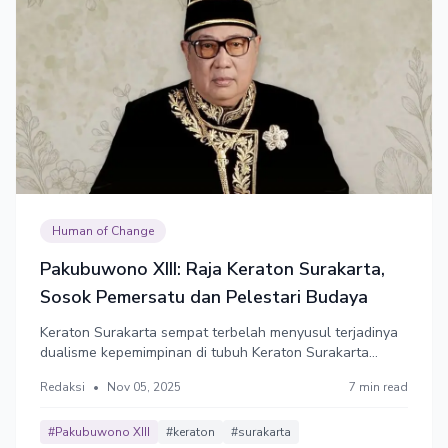
Human of Change
Pakubuwono XIII: Raja Keraton Surakarta,
Sosok Pemersatu dan Pelestari Budaya
Keraton Surakarta sempat terbelah menyusul terjadinya
dualisme kepemimpinan di tubuh Keraton Surakarta
antara Pakubuwono XIII dan saudara kandungnya, KGPH
Redaksi
•
Nov 05, 2025
7 min read
Tedjowulan. Ia dikenal sebagai raja yang sederhana dan
berusaha merangkul semua pihak.
#Pakubuwono XIII
#keraton
#surakarta