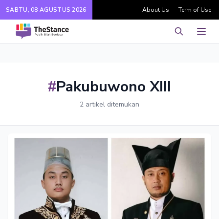
SABTU, 08 AGUSTUS 2026
About Us
Term of Use
Pencarian
Men
#
Pakubuwono XIII
2 artikel ditemukan