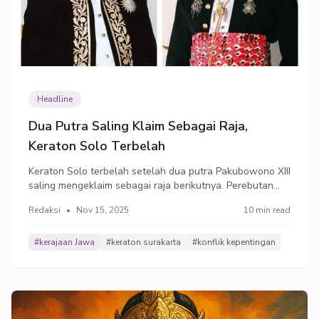
Headline
Dua Putra Saling Klaim Sebagai Raja,
Keraton Solo Terbelah
Keraton Solo terbelah setelah dua putra Pakubowono XIII
saling mengeklaim sebagai raja berikutnya. Perebutan
tahta antara putra tertua versus putra mahkota.
Redaksi
•
Nov 15, 2025
10 min read
#kerajaan Jawa
#keraton surakarta
#konflik kepentingan