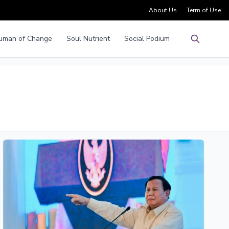
About Us
Term of Use
uman of Change
Soul Nutrient
Social Podium
Pencarian