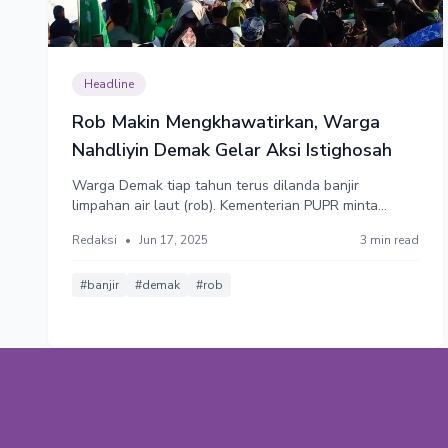
Headline
Rob Makin Mengkhawatirkan, Warga
Nahdliyin Demak Gelar Aksi Istighosah
Warga Demak tiap tahun terus dilanda banjir
limpahan air laut (rob). Kementerian PUPR minta
warga bersabar sampai proyek Giant Sea Wall
Redaksi
•
Jun 17, 2025
3 min read
selesai.
#banjir
#demak
#rob