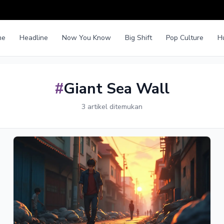
me
Headline
Now You Know
Big Shift
Pop Culture
H
#
Giant Sea Wall
3 artikel ditemukan