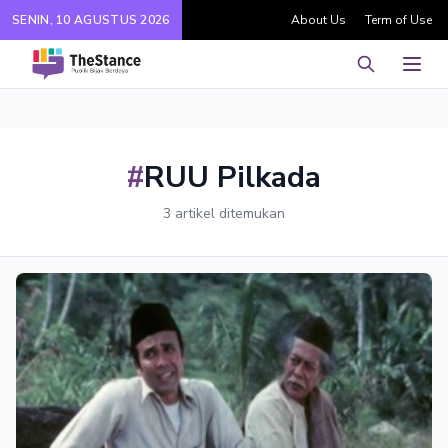
SENIN, 10 AGUSTUS 2026
About Us
Term of Use
Pencarian
Men
#
RUU Pilkada
3 artikel ditemukan