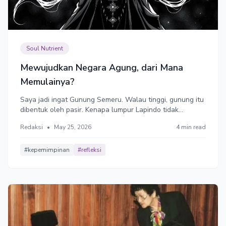
Soul Nutrient
Mewujudkan Negara Agung, dari Mana
Memulainya?
Saya jadi ingat Gunung Semeru. Walau tinggi, gunung itu
dibentuk oleh pasir. Kenapa lumpur Lapindo tidak
memunculkan gunung? Karena lemah, lunglai sehingga
Redaksi
•
May 25, 2026
4 min read
setiap kemunculan pemimpin selalu longsor ke bawah.
#kepemimpinan
#refleksi