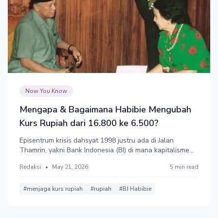
Now You Know
Mengapa & Bagaimana Habibie Mengubah
Kurs Rupiah dari 16.800 ke 6.500?
Episentrum krisis dahsyat 1998 justru ada di Jalan
Thamrin, yakni Bank Indonesia (BI) di mana kapitalisme
kroni berjalan bersamaan dengan kebijakan BI. Lembaga
Redaksi
•
May 21, 2026
5 min read
ini menjadi alat oligarkis untuk mengambil rente ekonomi.
#menjaga kurs rupiah
#rupiah
#BJ Habibie