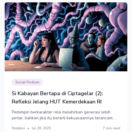
Social Podium
Si Kabayan Bertapa di Ciptagelar (2):
Refleksi Jelang HUT Kemerdekaan RI
Pemimpin berkarakter rela melahirkan generasi lebih
pintar, bahkan jika itu berarti kekuasaannya terancam.
Pemimpin yang tidak berkarakter akan mempertahankan
Redaksi
•
Jul 28, 2025
7 min read
sistem bodoh agar mereka tetap terlihat pintar. Tapi