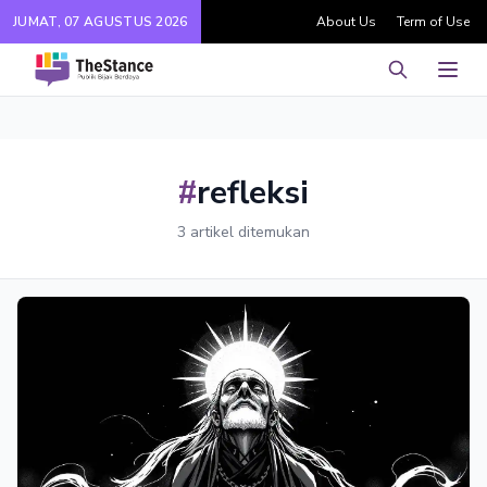
JUMAT, 07 AGUSTUS 2026
About Us
Term of Use
Pencarian
Men
#
refleksi
3 artikel ditemukan