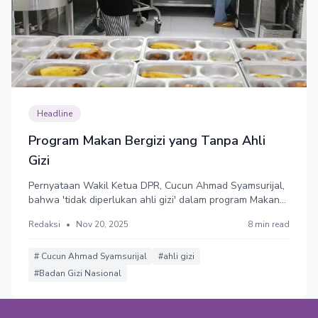
Headline
Program Makan Bergizi yang Tanpa Ahli
Gizi
Pernyataan Wakil Ketua DPR, Cucun Ahmad Syamsurijal,
bahwa 'tidak diperlukan ahli gizi' dalam program Makan
Bergizi Gratis (MBG), dan dapat digantikan lulusan SMA,
Redaksi
•
Nov 20, 2025
8 min read
menuai kecaman. Program MBG ternyata minim
keterlbatan ahli gizi.
# Cucun Ahmad Syamsurijal
#ahli gizi
#Badan Gizi Nasional