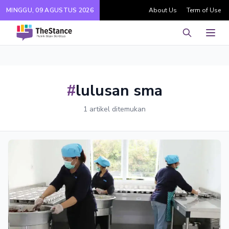
MINGGU, 09 AGUSTUS 2026
About Us
Term of Use
Pencarian
Men
#
lulusan sma
1 artikel ditemukan