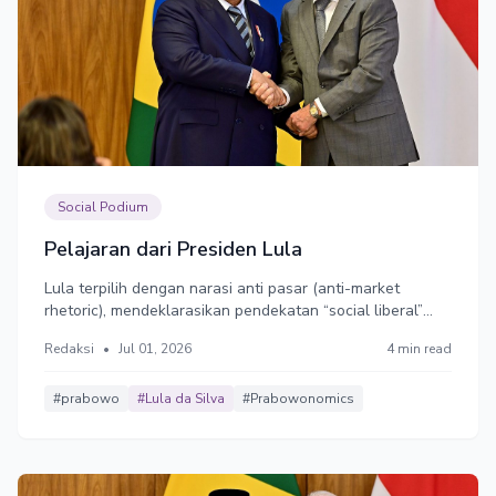
Social Podium
Pelajaran dari Presiden Lula
Lula terpilih dengan narasi anti pasar (anti-market
rhetoric), mendeklarasikan pendekatan “social liberal”
yang mengkombinasikan kapitalisme dengan
Redaksi
•
Jul 01, 2026
4 min read
kesejahteraan sosial untuk kelompok pekerja dan kelas
menengah bawah. Narasi itu membuat investor global
khawatir. Prabowo juga sama.
#prabowo
#Lula da Silva
#Prabowonomics