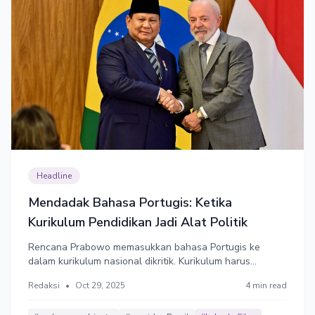
Headline
Mendadak Bahasa Portugis: Ketika
Kurikulum Pendidikan Jadi Alat Politik
Rencana Prabowo memasukkan bahasa Portugis ke
dalam kurikulum nasional dikritik. Kurikulum harus
disusun hati-hati mempertimbangkan tujuan pendidikan,
Redaksi
•
Oct 29, 2025
4 min read
bukan dijadikan alat diplomasi.