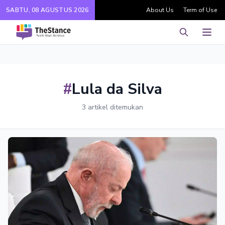
SABTU, 08 AGUSTUS 2026
About Us
Term of Use
Pencarian
Men
#
Lula da Silva
3 artikel ditemukan