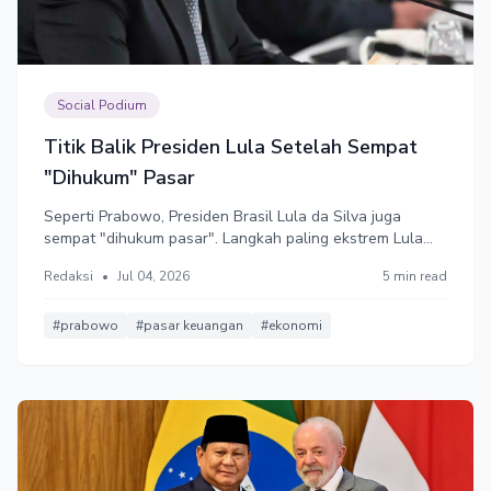
Social Podium
Titik Balik Presiden Lula Setelah Sempat
"Dihukum" Pasar
Seperti Prabowo, Presiden Brasil Lula da Silva juga
sempat "dihukum pasar". Langkah paling ekstrem Lula
adalah menaikkan tax rate, mengurangi pengeluaran
Redaksi
•
Jul 04, 2026
5 min read
pemerintah (menunda implementasi program populis),
dan menaikkan surplus keseimbangan primer menjadi
4,8% terhadap PDB.
#prabowo
#pasar keuangan
#ekonomi