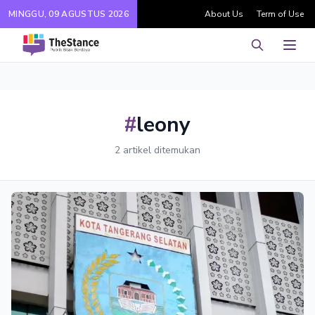
MINGGU, 09 AGUSTUS 2026
About Us
Term of Use
Pencarian
Men
#
leony
2 artikel ditemukan