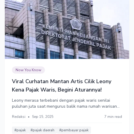
Now You Know
Viral Curhatan Mantan Artis Cilik Leony
Kena Pajak Waris, Begini Aturannya!
Leony merasa terbebani dengan pajak waris senilai
puluhan juta saat mengurus balik nama rumah warisan
mendiang ayahnya. Dirjen Pajak menegaskan bahwa
Redaksi
•
Sep 15, 2025
7 min read
tanah dan bangunan yang menjadi harta warisan
dikecualikan dari pengenaan pajak penghasilan (PPh).
Sebenarnya bagaimana?
#pajak
#pajak daerah
#pembayar pajak