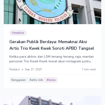
Headline
Gerakan Publik Berdaya: Memaknai Aksi
Artis Trio Kwek Kwek Soroti APBD Tangsel
Ketika para aktivis dan LSM tenang-tenang saja, mantan
personel Trio Kwek Kwek lewat akun instagram justru
mengunggah sejumlah tangkapan layar dari Laporan
Redaksi
•
Sep 27, 2025
7 min read
Keuangan Pemkot Tangsel 2024 setebal 520 halaman. Ia
menyoroti beberapa pos belanja yang dinilai janggal dan
tidak masuk akal.
#anggaran
#artis cilik
#leony