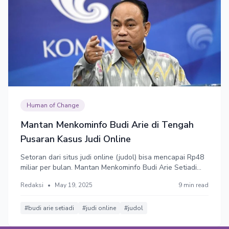
Human of Change
Mantan Menkominfo Budi Arie di Tengah
Pusaran Kasus Judi Online
Setoran dari situs judi online (judol) bisa mencapai Rp48
miliar per bulan. Mantan Menkominfo Budi Arie Setiadi
disebut mendapat jatah 50% dari situ. Dalam catatan
Redaksi
•
May 19, 2025
9 min read
pembagian uang, ada kode “PM” yang merujuk padanya.
Budi membantah, merasa namanya dicatut.
#budi arie setiadi
#judi online
#judol