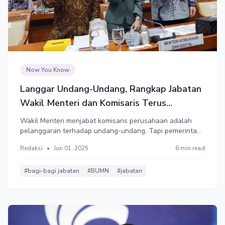
Now You Know
Langgar Undang-Undang, Rangkap Jabatan
Wakil Menteri dan Komisaris Terus
Berlanjut
Wakil Menteri menjabat komisaris perusahaan adalah
pelanggaran terhadap undang-undang. Tapi pemerintah
seperti mengabaikan undang-undang dan terus
Redaksi
•
Jun 01, 2025
6 min read
menjalankan praktik ini.
#bagi-bagi jabatan
#BUMN
#jabatan