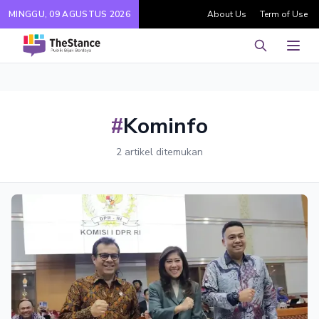
MINGGU, 09 AGUSTUS 2026
About Us
Term of Use
Pencarian
Men
#
Kominfo
2 artikel ditemukan