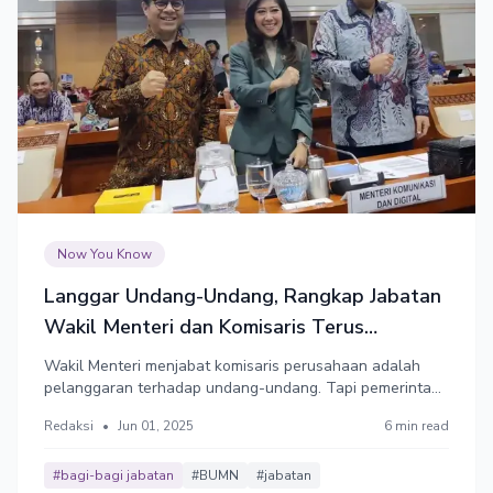
Now You Know
Langgar Undang-Undang, Rangkap Jabatan
Wakil Menteri dan Komisaris Terus
Berlanjut
Wakil Menteri menjabat komisaris perusahaan adalah
pelanggaran terhadap undang-undang. Tapi pemerintah
seperti mengabaikan undang-undang dan terus
Redaksi
•
Jun 01, 2025
6 min read
menjalankan praktik ini.
#bagi-bagi jabatan
#BUMN
#jabatan