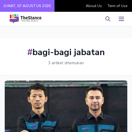
JUMAT, 07 AGUSTUS 2026
About Us
Term of Use
Pencarian
Men
#
bagi-bagi jabatan
3 artikel ditemukan