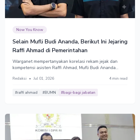
Now You Know
Selain Mufli Budi Ananda, Berikut Ini Jejaring
Raffi Ahmad di Pemerintahan
Warganet mempertanyakan korelasi rekam jejak dan
kompetensi asisten Raffi Ahmad, Mufli Budi Ananda
dengan industri manufaktur metalurgi. Aroma bagi-bagi
Redaksi
•
Jul 01, 2026
4 min read
kue dinilai jauh lebih kental dibandingkan dengan
pertimbangan profesionalitas.
#raffi ahmad
#BUMN
#bagi-bagi jabatan