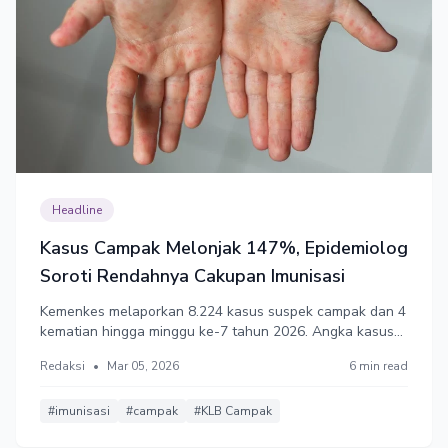
Headline
Kasus Campak Melonjak 147%, Epidemiolog
Soroti Rendahnya Cakupan Imunisasi
Kemenkes melaporkan 8.224 kasus suspek campak dan 4
kematian hingga minggu ke-7 tahun 2026. Angka kasus
2025 melonjak 147% dibanding 2024 memicu status
Redaksi
•
Mar 05, 2026
6 min read
waspada Kejadian Luar Biasa (KLB) di 11 Provinsi.
Epidemiolog menyoroti rendahnya cakupan imunisasi
rutin selama pandemi.
#imunisasi
#campak
#KLB Campak