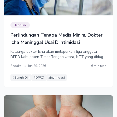
Headline
Perlindungan Tenaga Medis Minim, Dokter
Icha Meninggal Usai Diintimidasi
Keluarga dokter Icha akan melaporkan tiga anggota
DPRD Kabupaten Timor Tengah Utara, NTT yang diduga
menjadi pelaku intimidasi ke polisi. Muncul wacana
Redaksi
•
Jun 29, 2026
6 min read
pembentukan peraturan perundang-undangan untuk
melindungi tenaga medis dari tekanan psikologis selama
bertugas.
#Bunuh Diri
#DPRD
#intimidasi