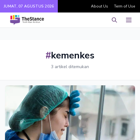
JUMAT, 07 AGUSTUS 2026
About Us
Term of Use
Pencarian
Men
#
kemenkes
3 artikel ditemukan